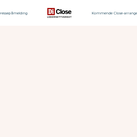
eressepåmelding
Kommende Close-arrang