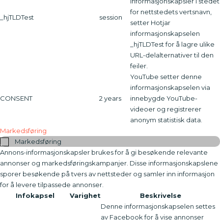
informasjonskapsler i stedet
for nettstedets vertsnavn,
_hjTLDTest
session
setter Hotjar
informasjonskapselen
_hjTLDTest for å lagre ulike
URL-delalternativer til den
feiler.
YouTube setter denne
informasjonskapselen via
CONSENT
2 years
innebygde YouTube-
videoer og registrerer
anonym statistisk data.
Markedsføring
Markedsføring
Annons-informasjonskapsler brukes for å gi besøkende relevante
annonser og markedsføringskampanjer. Disse informasjonskapslene
sporer besøkende på tvers av nettsteder og samler inn informasjon
for å levere tilpassede annonser.
Infokapsel
Varighet
Beskrivelse
Denne informasjonskapselen settes
av Facebook for å vise annonser