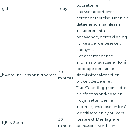
oppretter en
_gid
1 day
analyserapport over
nettstedets ytelse. Noen av
dataene som samles inn
inkluderer antall
besøkende, deres kilde og
hvilke sider de besøker,
anonymt.
Hotjar setter denne
informasjonskapselen for å
oppdage den første
30
_hjAbsoluteSessionInProgress
sidevisningsøkten til en
minutes
bruker. Dette er et
True/False-flagg som settes
av informasjonskapselen.
Hotjar setter denne
informasjonskapselen for å
identifisere en ny brukers
30
første økt. Den lagrer en
_hjFirstSeen
minutes
sann/usann-verdi som