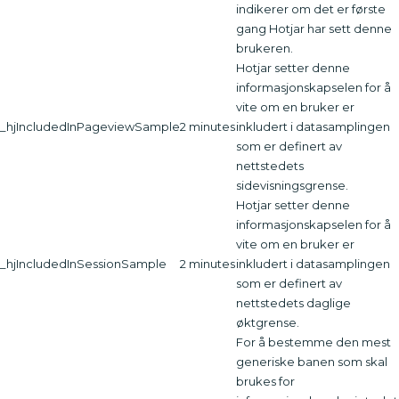
indikerer om det er første
gang Hotjar har sett denne
brukeren.
Hotjar setter denne
informasjonskapselen for å
vite om en bruker er
_hjIncludedInPageviewSample
2 minutes
inkludert i datasamplingen
som er definert av
nettstedets
sidevisningsgrense.
Hotjar setter denne
informasjonskapselen for å
vite om en bruker er
_hjIncludedInSessionSample
2 minutes
inkludert i datasamplingen
som er definert av
nettstedets daglige
øktgrense.
For å bestemme den mest
generiske banen som skal
brukes for