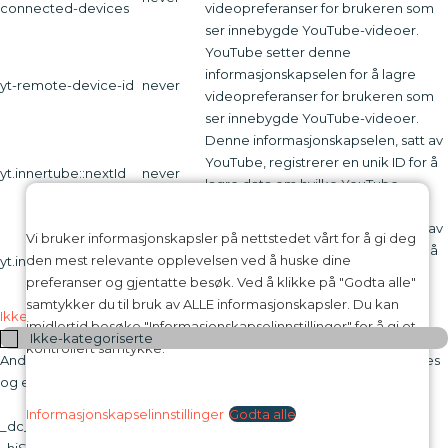
connected-devices
videopreferanser for brukeren som
ser innebygde YouTube-videoer.
YouTube setter denne
informasjonskapselen for å lagre
yt-remote-device-id
never
videopreferanser for brukeren som
ser innebygde YouTube-videoer.
Denne informasjonskapselen, satt av
YouTube, registrerer en unik ID for å
yt.innertube::nextId
never
lagre data om hvilke YouTube-
videoer brukeren har sett.
Denne informasjonskapselen, satt av
Vi bruker informasjonskapsler på nettstedet vårt for å gi deg
YouTube, registrerer en unik ID for å
den mest relevante opplevelsen ved å huske dine
yt.innertube::requests
never
lagre data om hvilke YouTube-
preferanser og gjentatte besøk. Ved å klikke på "Godta alle"
videoer brukeren har sett.
samtykker du til bruk av ALLE informasjonskapsler. Du kan
Ikke-kategoriserte
imidlertid besøke "Informasjonskapselinnstillinger" for å gi et
Ikke-kategoriserte
kontrollert samtykke.
Andre ikke-kategoriserte informasjonskapsler er de som analyseres
og ennå ikke er klassifisert i en kategori.
Infokapsel
Varighet
Beskrivelse
Informasjonskapselinnstillinger
Godta alle
_dc_gtm_UA-16973076-1
1 minute
Ingen beskrivning