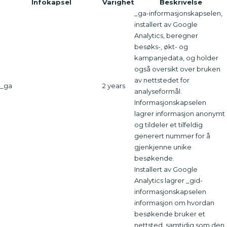
Infokapsel
Varighet
Beskrivelse
_ga-informasjonskapselen,
installert av Google
Analytics, beregner
besøks-, økt- og
kampanjedata, og holder
også oversikt over bruken
av nettstedet for
_ga
2 years
analyseformål.
Informasjonskapselen
lagrer informasjon anonymt
og tildeler et tilfeldig
generert nummer for å
gjenkjenne unike
besøkende.
Installert av Google
Analytics lagrer _gid-
informasjonskapselen
informasjon om hvordan
besøkende bruker et
nettsted, samtidig som den