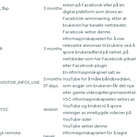
enten på Facebook eller på en
_fbp
3 months
digital plattform som drives av
Facebook-annonsering, etter at
brukeren har besøkt nettstedet.
Facebook setter denne
informasjonskapselen for å vise
relevante annonser til brukere ved å
fr
3 months
spore brukeradferd på nettet, på
nettsteder som har Facebook-piksel
eller Facebook-plugin.
En informasjonskapsel satt av
5 months
YouTube for å måle båndbredden,
VISITOR_INFO1_LIVE
27 days
som avgjør om brukeren får det nye
eller gamle videospillergrensesnittet.
YSC-informasjonskapselen settes av
YouTube og brukes til å spore
YSC
session
visninger av innebygde videoer på
YouTube-sider.
YouTube setter denne
yt-remote-
informasjonskapselen for å lagre
never