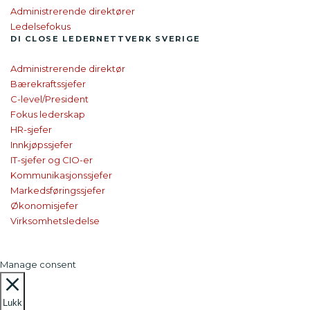
Administrerende direktører
Ledelsefokus
DI CLOSE
LEDER­NETTVERK SVERIGE
Administrerende direktør
Bærekraftssjefer
C-level/President
Fokus lederskap
HR-sjefer
Innkjøpssjefer
IT-sjefer og CIO-er
Kommunikasjonssjefer
Markedsføringssjefer
Økonomisjefer
Virksomhetsledelse
Manage consent
Lukk