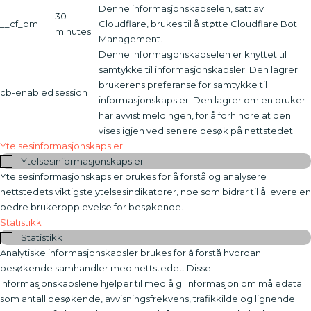
Denne informasjonskapselen, satt av
30
__cf_bm
Cloudflare, brukes til å støtte Cloudflare Bot
minutes
Management.
Denne informasjonskapselen er knyttet til
samtykke til informasjonskapsler. Den lagrer
brukerens preferanse for samtykke til
cb-enabled
session
informasjonskapsler. Den lagrer om en bruker
har avvist meldingen, for å forhindre at den
vises igjen ved senere besøk på nettstedet.
Ytelsesinformasjonskapsler
Ytelsesinformasjonskapsler
Ytelsesinformasjonskapsler brukes for å forstå og analysere
nettstedets viktigste ytelsesindikatorer, noe som bidrar til å levere en
bedre brukeropplevelse for besøkende.
Statistikk
Statistikk
Analytiske informasjonskapsler brukes for å forstå hvordan
besøkende samhandler med nettstedet. Disse
informasjonskapslene hjelper til med å gi informasjon om måledata
som antall besøkende, avvisningsfrekvens, trafikkilde og lignende.