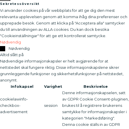
Sekretessöversikt
Vi använder cookies på vår webbplats för att ge dig den mest
relevanta upplevelsen genom att komma ihåg dina preferenser och
upprepade besök. Genom att klicka på "Acceptera alla" samtycker
du till användningen av ALLA cookies. Du kan dock besöka
"Cookieinställningar" för att ge ett kontrollerat samtycke.
Nødvendig
Nødvendig
Alltid slått på
Nødvendige informasjonskapsler er helt avgjørende for at
nettstedet skal fungere riktig. Disse informasjonskapslene sikrer
grunnleggende funksjoner og sikkerhetsfunksjoner på nettstedet,
anonymt.
Infokapsel
Varighet
Beskrivelse
Denne informasjonskapselen, satt
cookielawinfo-
av GDPR Cookie Consent-pluginen,
checkbox-
session
brukes til å registrere brukerens
advertisement
samtykke for informasjonskapsler i
kategorien "Markedsføring".
Denna cookie ställs in av GDPR