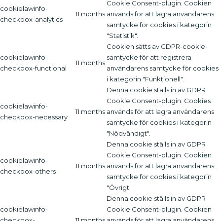
Cookie Consent-plugin. Cookien
cookielawinfo-
11 months
används för att lagra användarens
checkbox-analytics
samtycke för cookies i kategorin
"Statistik".
Cookien sätts av GDPR-cookie-
cookielawinfo-
samtycke för att registrera
11 months
checkbox-functional
användarens samtycke för cookies
i kategorin "Funktionell".
Denna cookie ställs in av GDPR
Cookie Consent-plugin. Cookies
cookielawinfo-
11 months
används för att lagra användarens
checkbox-necessary
samtycke för cookies i kategorin
"Nödvändigt".
Denna cookie ställs in av GDPR
Cookie Consent-plugin. Cookien
cookielawinfo-
11 months
används för att lagra användarens
checkbox-others
samtycke för cookies i kategorin
"Övrigt.
Denna cookie ställs in av GDPR
cookielawinfo-
Cookie Consent-plugin. Cookien
checkbox-
11 months
används för att lagra användarens