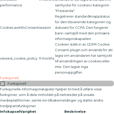
performance
samtycke för cookies i kategorin
"Prestanda".
Registrerer standardknappstatus
for den tilsvarende kategorien og
CookieLawInfoConsent
session
statusen for CCPA. Den fungerer
bare i samspill med den primære
informasjonskapselen.
Cookien ställs in av GDPR Cookie
Consent-plugin och används för att
lagra om användaren har samtyckt
viewed_cookie_policy
11 months
till användningen av cookies eller
inte. Den lagrar inga
personuppgifter.
Funksjonell
Funksjonell
Funksjonelle informasjonskapsler hjelper til med å utføre visse
funksjoner, som å dele innholdet på nettstedet på sosiale
medieplattformer, samle inn tilbakemeldinger og støtte andre
tredjepartsfunksjoner.
Infokapsel
Varighet
Beskrivelse