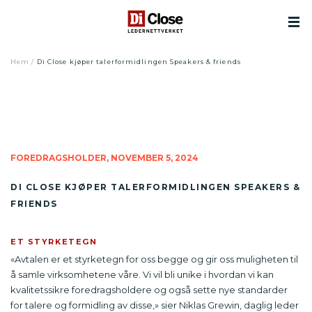
Hem
/
Di Close kjøper talerformidlingen Speakers & friends
FOREDRAGSHOLDER,
NOVEMBER 5, 2024
DI CLOSE KJØPER TALERFORMIDLINGEN SPEAKERS &
FRIENDS
ET STYRKETEGN
«Avtalen er et styrketegn for oss begge og gir oss muligheten til
å samle virksomhetene våre. Vi vil bli unike i hvordan vi kan
kvalitetssikre foredragsholdere og også sette nye standarder
for talere og formidling av disse,» sier Niklas Grewin, daglig leder