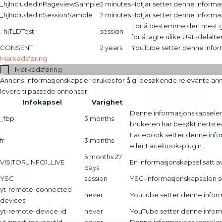
_hjIncludedInPageviewSample
2 minutes
Hotjar setter denne informas
_hjIncludedInSessionSample
2 minutes
Hotjar setter denne informa
For å bestemme den mest gen
_hjTLDTest
session
for å lagre ulike URL-delaltern
CONSENT
2 years
YouTube setter denne infor
Markedsføring
Markedsføring
Annons-informasjonskapsler brukes for å gi besøkende relevante ann
levere tilpassede annonser.
Infokapsel
Varighet
Denne informasjonskapselen 
_fbp
3 months
brukeren har besøkt nettste
Facebook setter denne infor
fr
3 months
eller Facebook-plugin.
5 months 27
VISITOR_INFO1_LIVE
En informasjonskapsel satt 
days
YSC
session
YSC-informasjonskapselen se
yt-remote-connected-
never
YouTube setter denne inform
devices
yt-remote-device-id
never
YouTube setter denne inform