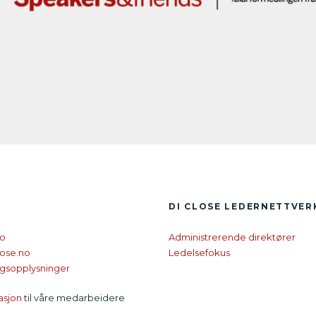
DI CLOSE LEDER­NETTVE
no
Administrerende direktører
ose.no
Ledelsefokus
ngsopplysninger
asjon
til våre medarbeidere