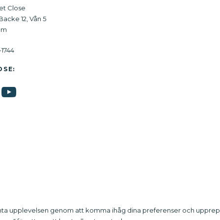
et Close
acke 12, Vån 5
olm
-1744
OSE:
anta upplevelsen genom att komma ihåg dina preferenser och upprepad