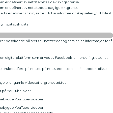
om er definert av nettstedets sidevisningsgrense.
om er definert av nettstedets daglige øktgrense.
ettstedets vertsnavn, setter Hotjar informasjonskapselen _hjTLDTest
m statistisk data.
r besøkende på tvers av nettsteder og samler inn informasjon for å
n digital plattform som drives av Facebook-annonsering, etter at
re brukeradferd på nettet, på nettsteder som har Facebook-piksel
e eller gamle videospillergrensesnittet.
r på YouTube-sider.
innebygde YouTube-videoer.
innebygde YouTube-videoer.