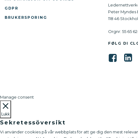
Ledernettverk
GDPR
Peter Myndes B
BRUKERSPORING
118 46 Stockh
Orgnr: 55 65 62
FØLG DI CL
Manage consent
Lukk
Sekretessöversikt
Vi använder cookies på vår webbplats för att ge dig den mest relev