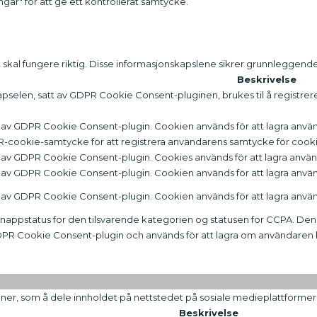
ar" för att ge ett kontrollerat samtycke.
 skal fungere riktig. Disse informasjonskapslene sikrer grunnleggend
Beskrivelse
selen, satt av GDPR Cookie Consent-pluginen, brukes til å registrer
n av GDPR Cookie Consent-plugin. Cookien används för att lagra använd
-cookie-samtycke för att registrera användarens samtycke för cookies
n av GDPR Cookie Consent-plugin. Cookies används för att lagra anvä
n av GDPR Cookie Consent-plugin. Cookien används för att lagra använ
n av GDPR Cookie Consent-plugin. Cookien används för att lagra använ
nappstatus for den tilsvarende kategorien og statusen for CCPA. De
GDPR Cookie Consent-plugin och används för att lagra om användaren ha
joner, som å dele innholdet på nettstedet på sosiale medieplattformer
Beskrivelse