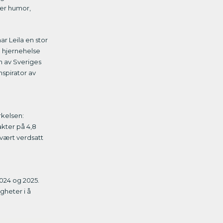
ker humor,
r Leila en stor
 hjernehelse
en av Sveriges
nspirator av
rkelsen:
kter på 4,8
svært verdsatt
024 og 2025.
gheter i å