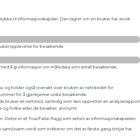
tykke til informasjonskapsler. Den lagrer om en bruker har avvist
 brukeropplevelse for besøkende.
l med å gi informasjon om måledata som antall besøkende,
a, og holder også oversikt over bruken av nettstedet for
rt nummer for å gjenkjenne unike besøkende.
de bruker et nettsted, samtidig som den oppretter en analyserapport
e og hvilke sider de besøker, anonymt.
r. Dette er et True/False-flagg som settes av informasjonskapselen.
en sann/usann-verdi som indikerer om det er første gang Hotjar har