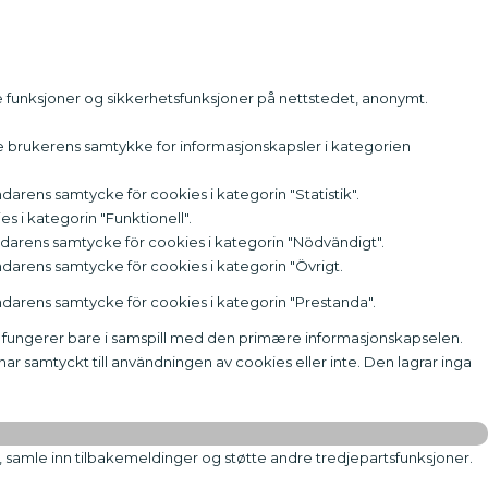
e funksjoner og sikkerhetsfunksjoner på nettstedet, anonymt.
e brukerens samtykke for informasjonskapsler i kategorien
arens samtycke för cookies i kategorin "Statistik".
 i kategorin "Funktionell".
ndarens samtycke för cookies i kategorin "Nödvändigt".
darens samtycke för cookies i kategorin "Övrigt.
darens samtycke för cookies i kategorin "Prestanda".
n fungerer bare i samspill med den primære informasjonskapselen.
r samtyckt till användningen av cookies eller inte. Den lagrar inga
, samle inn tilbakemeldinger og støtte andre tredjepartsfunksjoner.