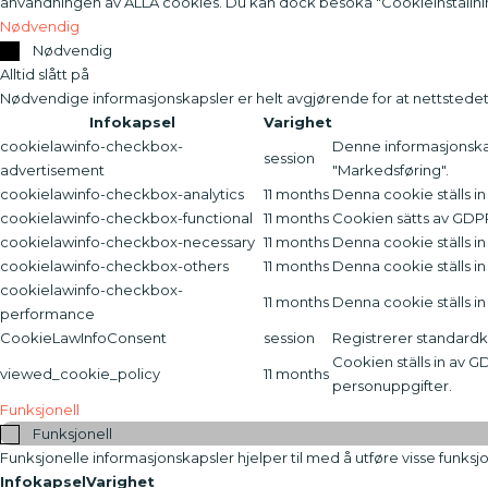
användningen av ALLA cookies. Du kan dock besöka "Cookieinställning
Nødvendig
Nødvendig
Alltid slått på
Nødvendige informasjonskapsler er helt avgjørende for at nettstedet
Infokapsel
Varighet
cookielawinfo-checkbox-
Denne informasjonskap
session
advertisement
"Markedsføring".
cookielawinfo-checkbox-analytics
11 months
Denna cookie ställs i
cookielawinfo-checkbox-functional
11 months
Cookien sätts av GDPR
cookielawinfo-checkbox-necessary
11 months
Denna cookie ställs i
cookielawinfo-checkbox-others
11 months
Denna cookie ställs i
cookielawinfo-checkbox-
11 months
Denna cookie ställs i
performance
CookieLawInfoConsent
session
Registrerer standardk
Cookien ställs in av 
viewed_cookie_policy
11 months
personuppgifter.
Funksjonell
Funksjonell
Funksjonelle informasjonskapsler hjelper til med å utføre visse funks
Infokapsel
Varighet