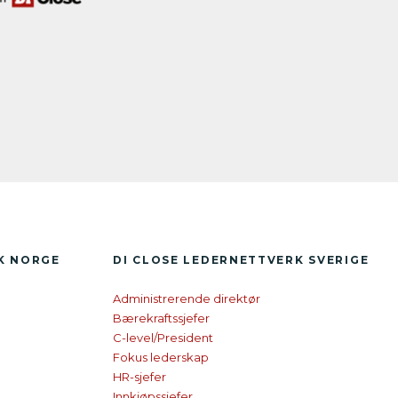
RK NORGE
DI CLOSE
LEDER­NETTVERK SVERIGE
Administrerende direktør
Bærekraftssjefer
C-level/President
Fokus lederskap
HR-sjefer
Innkjøpssjefer