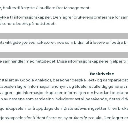
, brukes til å støtte Cloudflare Bot Management.
kke til informasjonskapsler. Den lagrer brukerens preferanse for sam
ed senere besøk på nettstedet.
ts viktigste ytelsesindikatorer, noe som bidrar til å levere en bedre
de samhandler med nettstedet. Disse informasjonskapslene hjelper ti
Beskrivelse
nstallert av Google Analytics, beregner besøks-, økt- og kampanjedat
kapselen lagrer informasjon anonymt og tildeler et tilfeldig genere
ics lagrer _gid-informasjonskapselen informasjon om hvordan besøken
en av dataene som samles inn inkluderer antall besøkende, deres kild
sjonskapselen for å oppdage den første sidevisningsøkten til en bruke
jonskapselen for å identifisere en ny brukers første økt. Den lagrer 