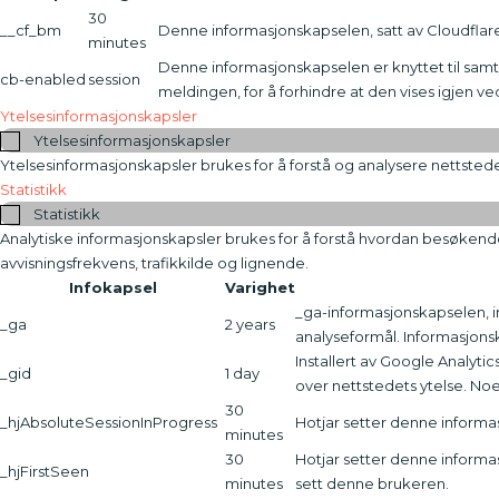
30
__cf_bm
Denne informasjonskapselen, satt av Cloudflare
minutes
Denne informasjonskapselen er knyttet til samty
cb-enabled
session
meldingen, for å forhindre at den vises igjen v
Ytelsesinformasjonskapsler
Ytelsesinformasjonskapsler
Ytelsesinformasjonskapsler brukes for å forstå og analysere nettstede
Statistikk
Statistikk
Analytiske informasjonskapsler brukes for å forstå hvordan besøken
avvisningsfrekvens, trafikkilde og lignende.
Infokapsel
Varighet
_ga-informasjonskapselen, i
_ga
2 years
analyseformål. Informasjons
Installert av Google Analyt
_gid
1 day
over nettstedets ytelse. No
30
_hjAbsoluteSessionInProgress
Hotjar setter denne informa
minutes
30
Hotjar setter denne informas
_hjFirstSeen
minutes
sett denne brukeren.