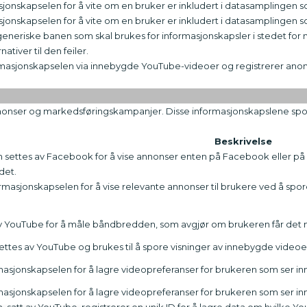
jonskapselen for å vite om en bruker er inkludert i datasamplingen s
sjonskapselen for å vite om en bruker er inkludert i datasamplingen s
eriske banen som skal brukes for informasjonskapsler i stedet for n
ativer til den feiler.
masjonskapselen via innebygde YouTube-videoer og registrerer anony
onser og markedsføringskampanjer. Disse informasjonskapslene spore
Beskrivelse
settes av Facebook for å vise annonser enten på Facebook eller på e
det.
masjonskapselen for å vise relevante annonser til brukere ved å spo
av YouTube for å måle båndbredden, som avgjør om brukeren får det ny
ttes av YouTube og brukes til å spore visninger av innebygde videoe
asjonskapselen for å lagre videopreferanser for brukeren som ser 
asjonskapselen for å lagre videopreferanser for brukeren som ser 