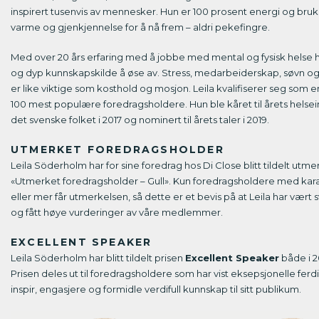
inspirert tusenvis av mennesker. Hun er 100 prosent energi og bru
varme og gjenkjennelse for å nå frem – aldri pekefingre.
Med over 20 års erfaring med å jobbe med mental og fysisk helse ha
og dyp kunnskapskilde å øse av. Stress, medarbeiderskap, søvn og
er like viktige som kosthold og mosjon. Leila kvalifiserer seg som 
100 mest populære foredragsholdere. Hun ble kåret til årets helsei
det svenske folket i 2017 og nominert til årets taler i 2019.
UTMERKET FOREDRAGSHOLDER
Leila Söderholm har for sine foredrag hos Di Close blitt tildelt utme
«Utmerket foredragsholder – Gull». Kun foredragsholdere med kara
eller mer får utmerkelsen, så dette er et bevis på at Leila har vært 
og fått høye vurderinger av våre medlemmer.
EXCELLENT SPEAKER
Leila Söderholm har blitt tildelt prisen
Excellent Speaker
både i 2
Prisen deles ut til foredragsholdere som har vist eksepsjonelle ferdi
inspir, engasjere og formidle verdifull kunnskap til sitt publikum.