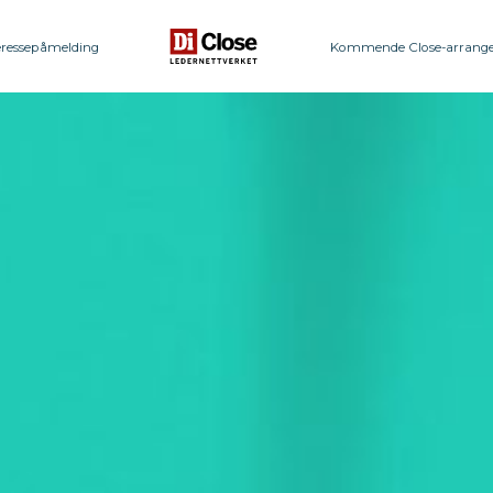
eressepåmelding
Kommende Close-arrang