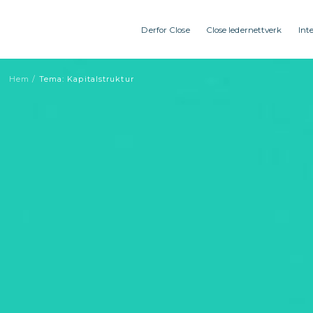
Derfor Close
Close ledernettverk
Int
Hem
/
Tema: Kapitalstruktur