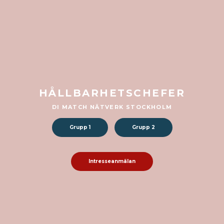
HÅLLBARHETSCHEFER
DI MATCH NÄTVERK STOCKHOLM
Grupp 1
Grupp 2
Intresseanmälan