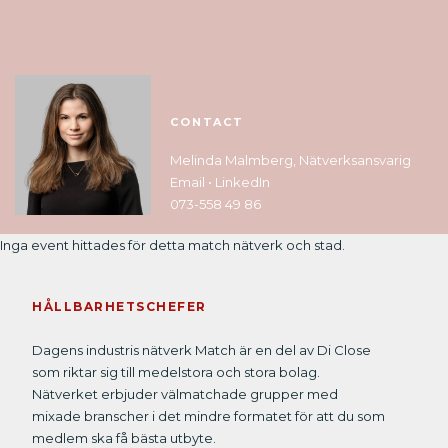
CONTACT
Melinda Malmberg, Nätverksansvarig
Email
•
LinkedIn
073-558 49 86
Inga event hittades för detta match nätverk och stad.
HÅLLBARHETSCHEFER
Dagens industris nätverk Match är en del av Di Close
som riktar sig till medelstora och stora bolag.
Nätverket erbjuder välmatchade grupper med
mixade branscher i det mindre formatet för att du som
medlem ska få bästa utbyte.