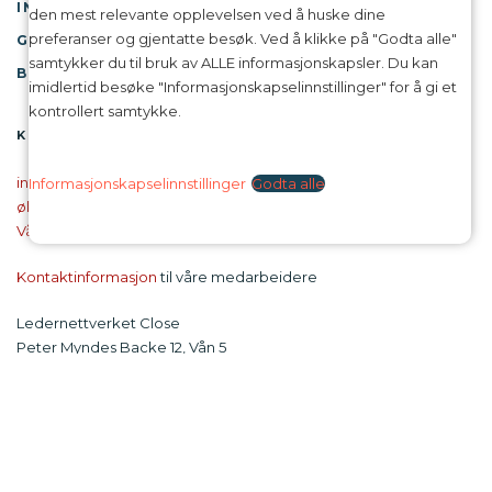
INFORMASJON OM COOKIES
den mest relevante opplevelsen ved å huske dine
preferanser og gjentatte besøk. Ved å klikke på "Godta alle"
GDPR
samtykker du til bruk av ALLE informasjonskapsler. Du kan
BRUKERSPORING
imidlertid besøke "Informasjonskapselinnstillinger" for å gi et
kontrollert samtykke.
KONTAKT
info@diclose.no
Informasjonskapselinnstillinger
Godta alle
økonomi@diclose.no
Våre faktureringsopplysninger
Kontaktinformasjon
til våre medarbeidere
Ledernettverket Close
Peter Myndes Backe 12, Vån 5
118 46 Stockholm
Orgnr: 55 65 62-1744
FØLG DI CLOSE: