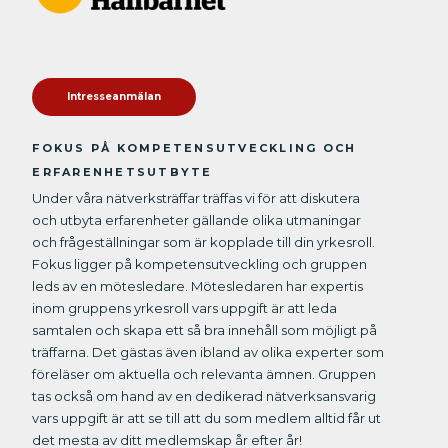
Intresseanmälan
FOKUS PÅ KOMPETENSUTVECKLING OCH
ERFARENHETSUTBYTE
Under våra nätverksträffar träffas vi för att diskutera
och utbyta erfarenheter gällande olika utmaningar
och frågeställningar som är kopplade till din yrkesroll.
Fokus ligger på kompetensutveckling och gruppen
leds av en mötesledare. Mötesledaren har expertis
inom gruppens yrkesroll vars uppgift är att leda
samtalen och skapa ett så bra innehåll som möjligt på
träffarna. Det gästas även ibland av olika experter som
föreläser om aktuella och relevanta ämnen. Gruppen
tas också om hand av en dedikerad nätverksansvarig
vars uppgift är att se till att du som medlem alltid får ut
det mesta av ditt medlemskap år efter år!