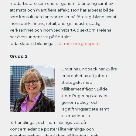
medarbetare som chefer genom förändring samt av
att mäta och kvantifiera effekt. Hon har arbetat både
som konsult och i ansvarsroller på företag, bland annat
inom bank, finans, retail, energi, industri, statlig
verksamhet och inom tech/start-up sektorn. Helena
har även undervisat på flertalet
ledarskapsutbildningar.
Läs mer om gruppen…
Grupp 2
Christina Lindbäck har 25 års
erfarenhet av att jobba
strategiskt med
hållbarhetsfrågor. Både
inom Regeringskansliet
genom policy- och
lagstiftningsarbete samt
internationella
förhandlingar, och inom näringslivet på
koncernledande poster i återvinnings- och
byggbranschen. I dag är hon hållbarhets- och