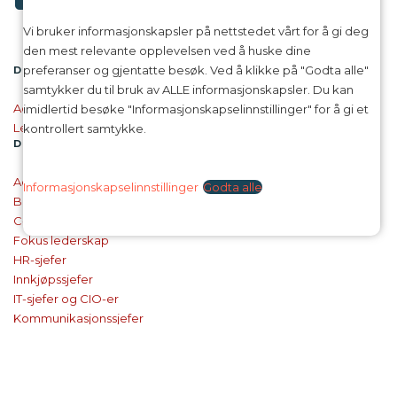
Vi bruker informasjonskapsler på nettstedet vårt for å gi deg
den mest relevante opplevelsen ved å huske dine
preferanser og gjentatte besøk. Ved å klikke på "Godta alle"
DI CLOSE LEDER­NETTVERK NORGE
samtykker du til bruk av ALLE informasjonskapsler. Du kan
Administrerende direktører
imidlertid besøke "Informasjonskapselinnstillinger" for å gi et
Ledelsefokus
kontrollert samtykke.
DI CLOSE
LEDER­NETTVERK SVERIGE
Administrerende direktør
Informasjonskapselinnstillinger
Godta alle
Bærekraftssjefer
C-level/President
Fokus lederskap
HR-sjefer
Innkjøpssjefer
IT-sjefer og CIO-er
Kommunikasjonssjefer
Markedsføringssjefer
Økonomisjefer
Virksomhetsledelse