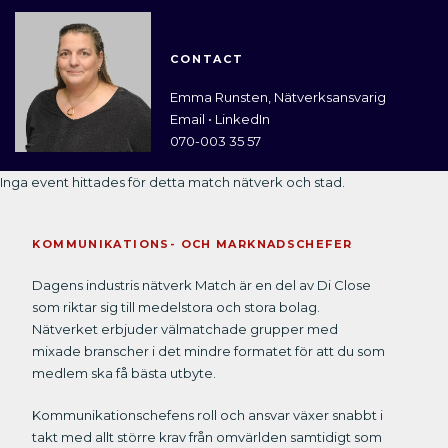
CONTACT
Emma Runsten, Nätverksansvarig
Email
•
LinkedIn
070-003 35 57
Inga event hittades för detta match nätverk och stad.
KOMMUNIKATIONS- OCH MARKNADSCHEFER
Dagens industris nätverk Match är en del av Di Close
som riktar sig till medelstora och stora bolag.
Nätverket erbjuder välmatchade grupper med
mixade branscher i det mindre formatet för att du som
medlem ska få bästa utbyte.
Kommunikationschefens roll och ansvar växer snabbt i
takt med allt större krav från omvärlden samtidigt som