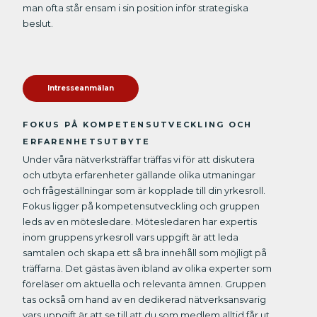
man ofta står ensam i sin position inför strategiska
beslut.
Intresseanmälan
FOKUS PÅ KOMPETENSUTVECKLING OCH
ERFARENHETSUTBYTE
Under våra nätverksträffar träffas vi för att diskutera
och utbyta erfarenheter gällande olika utmaningar
och frågeställningar som är kopplade till din yrkesroll.
Fokus ligger på kompetensutveckling och gruppen
leds av en mötesledare. Mötesledaren har expertis
inom gruppens yrkesroll vars uppgift är att leda
samtalen och skapa ett så bra innehåll som möjligt på
träffarna. Det gästas även ibland av olika experter som
föreläser om aktuella och relevanta ämnen. Gruppen
tas också om hand av en dedikerad nätverksansvarig
vars uppgift är att se till att du som medlem alltid får ut