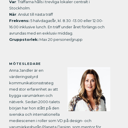
Var
: Träffarna hålls i trevliga lokaler centralt i
Stockholm.
När
: Anslut till nästa träff
Frekvens:
5 halvdagar/år, kl. 8.30 -13.00 eller 12.00-
16.00 inklusive lunch. En träff under året förlängs och
avrundas med en exklusiv middag.
Gruppstorlek:
Max 20 personer/grupp
MÖTESLEDARE
Anna Jandler är en
värderingsstyrd
kommunikationsstrateg
med stor erfarenhet av att
bygga varumärken och
nätverk. Sedan 2000-talets
början har hon stått på den
svenska och internationella
mediescenen i roller som VD på design- och
varumärkesbyrån Planeta Design, som mentor för