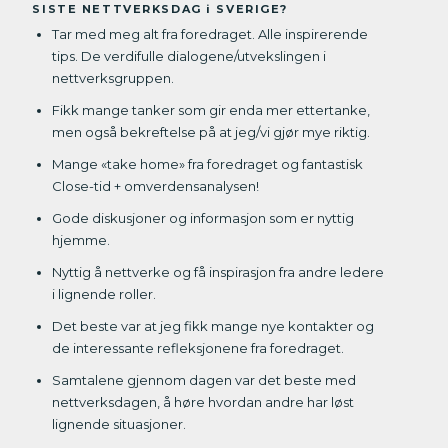
SISTE NETTVERKSDAG i SVERIGE?
Tar med meg alt fra foredraget. Alle inspirerende
tips. De verdifulle dialogene/utvekslingen i
nettverksgruppen.
Fikk mange tanker som gir enda mer ettertanke,
men også bekreftelse på at jeg/vi gjør mye riktig.
Mange «take home» fra foredraget og fantastisk
Close-tid + omverdensanalysen!
Gode diskusjoner og informasjon som er nyttig
hjemme.
Nyttig å nettverke og få inspirasjon fra andre ledere
i lignende roller.
Det beste var at jeg fikk mange nye kontakter og
de interessante refleksjonene fra foredraget.
Samtalene gjennom dagen var det beste med
nettverksdagen, å høre hvordan andre har løst
lignende situasjoner.