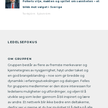
Folkets vilje, makten og spillet om sannheten – et
blikk mot valget i Sverige
Torbjörn Sjöström
LEDELSEFOKUS
OM GRUPPEN
Gruppen består av flere av fremste merkevarer og
kjennetegnes av nysgjerrighet, høyt under taket og
en god bransjeblanding – noe som gir bredde og
dynamikk i erfaringsutvekslingen og dialogen. Felles
for gruppens medlemmer er den store interessen for
ledelsens muligheter og utfordringer, og viljen til å
utvikle seg som leder gjennom å bli inspirert og lære
av andre. Et nettverk blir ikke bedre enn deltakerne,
derfor ser vi gjerne at du har mulighet til å delta på alle