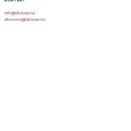
KONTAKT
info@diclose.no
økonomi@diclose.no
Våre faktureringsopplysninger
Kontaktinformasjon
til våre medarbeidere
Ledernettverket Close
Peter Myndes Backe 12, Vån 5
118 46 Stockholm
Orgnr: 55 65 62-1744
FØLG DI CLOSE:
DI CLOSE LEDER­NETTVERK NORGE