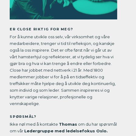
ER CLOSE RIKTIG FOR MEG?
For å kunne utvikle oss selv, vår virksomhet og våre
medarbeidere, trenger vi tid til refleksjon, og kanskje
også la oss inspirere. Det er ofte først når vi går ut av
vårt hamsterhjul og reflekterer, at vi tydelig ser hva vi
gjør bra og hva vi kan trenge å endre eller forbedre.
Close har jobbet med nettverk i 21 år. Med 1800
medlemmer jobber vi for å på en tidseffektiv og
treffsikker måte hjelpe deg å utvikle deg kontinuerlig,
som individ og som leder. Sammen inspireres vi og
knytter varige relasjoner, profesjonelle og
vennskapelige.
SPØRSMÅL?
Ikke nøl med å kontakte
Thomas
om du har spørsmål
om vår
Ledergruppe med ledelsefokus Oslo.