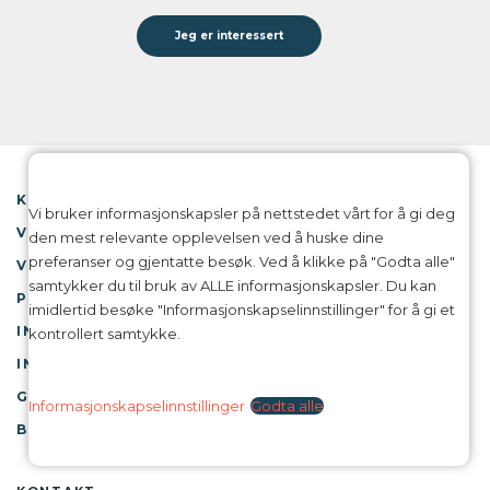
Jeg er interessert
KONTAKT
Vi bruker informasjonskapsler på nettstedet vårt for å gi deg
VANLIGE SPØRSMÅL
den mest relevante opplevelsen ved å huske dine
preferanser og gjentatte besøk. Ved å klikke på "Godta alle"
VÅRE FORELESERE
samtykker du til bruk av ALLE informasjonskapsler. Du kan
PRESSE
imidlertid besøke "Informasjonskapselinnstillinger" for å gi et
IN ENGLISH
kontrollert samtykke.
INFORMASJON OM COOKIES
GDPR
Informasjonskapselinnstillinger
Godta alle
BRUKERSPORING