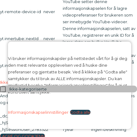
YouTube setter denne
informasjonskapselen for å lagre
yt-remote-device-id
never
videopreferanser for brukeren som
ser innebygde YouTube-videoer.
Denne informasjonskapselen, satt av
YouTube, registrerer en unik ID for å
yt.innertube::nextId
never
lagre data om hvilke YouTube-
videoer brukeren har sett.
Denne informasjonskapselen, satt av
Vi bruker informasjonskapsler på nettstedet vårt for å gi deg
YouTube, registrerer en unik ID for å
den mest relevante opplevelsen ved å huske dine
yt.innertube::requests
never
lagre data om hvilke YouTube-
preferanser og gjentatte besøk. Ved å klikke på "Godta alle"
videoer brukeren har sett.
samtykker du til bruk av ALLE informasjonskapsler. Du kan
Ikke-kategoriserte
imidlertid besøke "Informasjonskapselinnstillinger" for å gi et
Ikke-kategoriserte
kontrollert samtykke.
Andre ikke-kategoriserte informasjonskapsler er de som analyseres
og ennå ikke er klassifisert i en kategori.
Infokapsel
Varighet
Beskrivelse
Informasjonskapselinnstillinger
Godta alle
_dc_gtm_UA-16973076-1
1 minute
Ingen beskrivning
_hjSession_2783322
30 minutes
Ingen beskrivning
_hjSessionUser_2783322
1 year
Ingen beskrivning
LAGRE OG GODKJENN