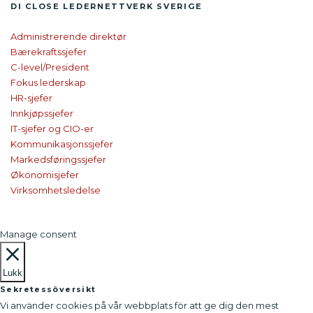
DI CLOSE
LEDER­NETTVERK SVERIGE
Administrerende direktør
Bærekraftssjefer
C-level/President
Fokus lederskap
HR-sjefer
Innkjøpssjefer
IT-sjefer og CIO-er
Kommunikasjonssjefer
Markedsføringssjefer
Økonomisjefer
Virksomhetsledelse
Manage consent
Lukk
Sekretessöversikt
Vi använder cookies på vår webbplats för att ge dig den mest