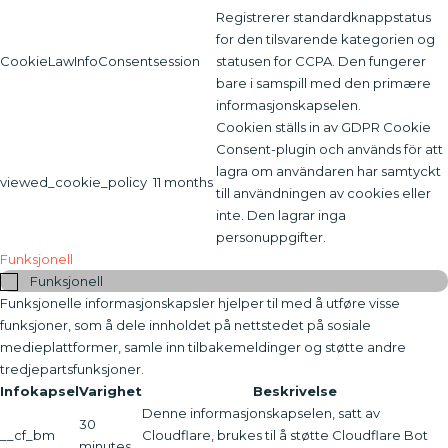
Registrerer standardknappstatus
for den tilsvarende kategorien og
CookieLawInfoConsent
session
statusen for CCPA. Den fungerer
bare i samspill med den primære
informasjonskapselen.
Cookien ställs in av GDPR Cookie
Consent-plugin och används för att
lagra om användaren har samtyckt
viewed_cookie_policy
11 months
till användningen av cookies eller
inte. Den lagrar inga
personuppgifter.
Funksjonell
Funksjonell
Funksjonelle informasjonskapsler hjelper til med å utføre visse
funksjoner, som å dele innholdet på nettstedet på sosiale
medieplattformer, samle inn tilbakemeldinger og støtte andre
tredjepartsfunksjoner.
Infokapsel
Varighet
Beskrivelse
Denne informasjonskapselen, satt av
30
__cf_bm
Cloudflare, brukes til å støtte Cloudflare Bot
minutes