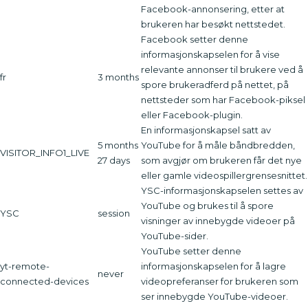
Facebook-annonsering, etter at
brukeren har besøkt nettstedet.
Facebook setter denne
informasjonskapselen for å vise
relevante annonser til brukere ved å
fr
3 months
spore brukeradferd på nettet, på
nettsteder som har Facebook-piksel
eller Facebook-plugin.
En informasjonskapsel satt av
5 months
YouTube for å måle båndbredden,
VISITOR_INFO1_LIVE
27 days
som avgjør om brukeren får det nye
eller gamle videospillergrensesnittet.
YSC-informasjonskapselen settes av
YouTube og brukes til å spore
YSC
session
visninger av innebygde videoer på
YouTube-sider.
YouTube setter denne
yt-remote-
informasjonskapselen for å lagre
never
connected-devices
videopreferanser for brukeren som
ser innebygde YouTube-videoer.