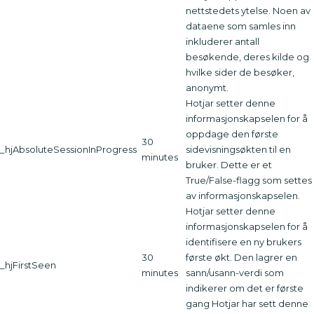
nettstedets ytelse. Noen av
dataene som samles inn
inkluderer antall
besøkende, deres kilde og
hvilke sider de besøker,
anonymt.
Hotjar setter denne
informasjonskapselen for å
oppdage den første
30
_hjAbsoluteSessionInProgress
sidevisningsøkten til en
minutes
bruker. Dette er et
True/False-flagg som settes
av informasjonskapselen.
Hotjar setter denne
informasjonskapselen for å
identifisere en ny brukers
30
første økt. Den lagrer en
_hjFirstSeen
minutes
sann/usann-verdi som
indikerer om det er første
gang Hotjar har sett denne