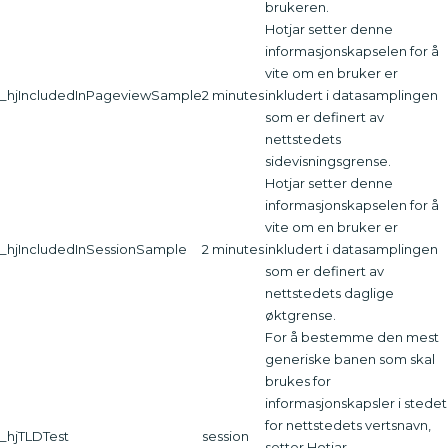
brukeren.
Hotjar setter denne
informasjonskapselen for å
vite om en bruker er
_hjIncludedInPageviewSample
2 minutes
inkludert i datasamplingen
som er definert av
nettstedets
sidevisningsgrense.
Hotjar setter denne
informasjonskapselen for å
vite om en bruker er
_hjIncludedInSessionSample
2 minutes
inkludert i datasamplingen
som er definert av
nettstedets daglige
øktgrense.
For å bestemme den mest
generiske banen som skal
brukes for
informasjonskapsler i stedet
for nettstedets vertsnavn,
_hjTLDTest
session
setter Hotjar