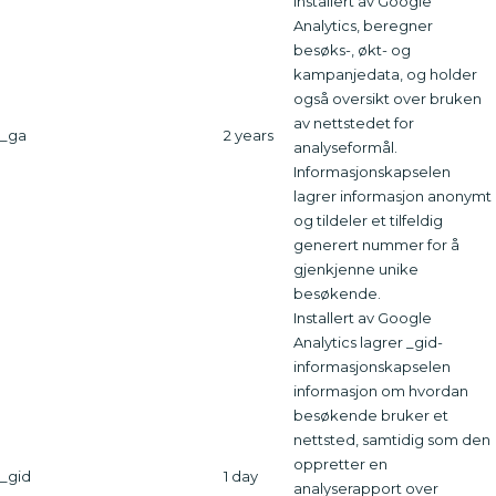
installert av Google
Analytics, beregner
besøks-, økt- og
kampanjedata, og holder
også oversikt over bruken
av nettstedet for
_ga
2 years
analyseformål.
Informasjonskapselen
lagrer informasjon anonymt
og tildeler et tilfeldig
generert nummer for å
gjenkjenne unike
besøkende.
Installert av Google
Analytics lagrer _gid-
informasjonskapselen
informasjon om hvordan
besøkende bruker et
nettsted, samtidig som den
oppretter en
_gid
1 day
analyserapport over