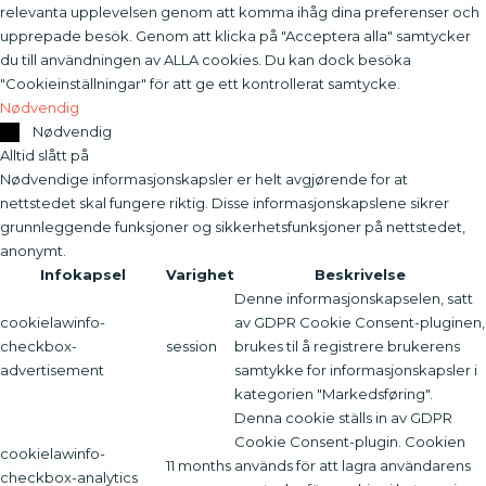
relevanta upplevelsen genom att komma ihåg dina preferenser och
upprepade besök. Genom att klicka på "Acceptera alla" samtycker
du till användningen av ALLA cookies. Du kan dock besöka
"Cookieinställningar" för att ge ett kontrollerat samtycke.
Nødvendig
Nødvendig
Alltid slått på
Nødvendige informasjonskapsler er helt avgjørende for at
nettstedet skal fungere riktig. Disse informasjonskapslene sikrer
grunnleggende funksjoner og sikkerhetsfunksjoner på nettstedet,
anonymt.
Infokapsel
Varighet
Beskrivelse
Denne informasjonskapselen, satt
cookielawinfo-
av GDPR Cookie Consent-pluginen,
checkbox-
session
brukes til å registrere brukerens
advertisement
samtykke for informasjonskapsler i
kategorien "Markedsføring".
Denna cookie ställs in av GDPR
Cookie Consent-plugin. Cookien
cookielawinfo-
11 months
används för att lagra användarens
checkbox-analytics