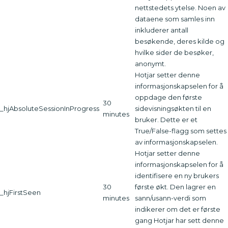
nettstedets ytelse. Noen av
dataene som samles inn
inkluderer antall
besøkende, deres kilde og
hvilke sider de besøker,
anonymt.
Hotjar setter denne
informasjonskapselen for å
oppdage den første
30
_hjAbsoluteSessionInProgress
sidevisningsøkten til en
minutes
bruker. Dette er et
True/False-flagg som settes
av informasjonskapselen.
Hotjar setter denne
informasjonskapselen for å
identifisere en ny brukers
30
første økt. Den lagrer en
_hjFirstSeen
minutes
sann/usann-verdi som
indikerer om det er første
gang Hotjar har sett denne