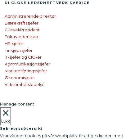
DI CLOSE
LEDER­NETTVERK SVERIGE
Administrerende direktør
Bærekraftssjefer
C-level/President
Fokus lederskap
HR-sjefer
Innkjøpssjefer
IT-sjefer og CIO-er
Kommunikasjonssjefer
Markedsføringssjefer
Økonomisjefer
Virksomhetsledelse
Manage consent
Lukk
Sekretessöversikt
Vi använder cookies på vår webbplats för att ge dig den mest