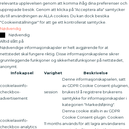
relevanta upplevelsen genom att komma ihåg dina preferenser och
upprepade besök. Genom att klicka på "Acceptera alla" samtycker
du till användningen av ALLA cookies. Du kan dock besöka
"Cookieinställningar" för att ge ett kontrollerat samtycke.
Nødvendig
Nødvendig
Alltid slått på
Nødvendige informasjonskapsler er helt avgjørende for at
nettstedet skal fungere riktig. Disse informasjonskapslene sikrer
grunnleggende funksjoner og sikkerhetsfunksjoner på nettstedet,
anonymt.
Infokapsel
Varighet
Beskrivelse
Denne informasjonskapselen, satt
cookielawinfo-
av GDPR Cookie Consent-pluginen,
checkbox-
session
brukes til å registrere brukerens
advertisement
samtykke for informasjonskapsler i
kategorien "Markedsføring".
Denna cookie ställs in av GDPR
Cookie Consent-plugin. Cookien
cookielawinfo-
11 months
används för att lagra användarens
checkbox-analytics