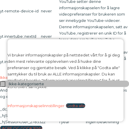
YouTube setter denne
informasjonskapselen for å lagre
yt-remote-device-id
never
videopreferanser for brukeren som
ser innebygde YouTube-videoer.
Denne informasjonskapselen, satt av
YouTube, registrerer en unik ID for å
yt.innertube::nextId
never
lagre data om hvilke YouTube-
videoer brukeren har sett.
Denne informasjonskapselen, satt av
Vi bruker informasjonskapsler på nettstedet vårt for å gi deg
YouTube, registrerer en unik ID for å
den mest relevante opplevelsen ved å huske dine
yt.innertube::requests
never
lagre data om hvilke YouTube-
preferanser og gjentatte besøk. Ved å klikke på "Godta alle"
videoer brukeren har sett.
samtykker du til bruk av ALLE informasjonskapsler. Du kan
Ikke-kategoriserte
imidlertid besøke "Informasjonskapselinnstillinger" for å gi et
Ikke-kategoriserte
kontrollert samtykke.
Andre ikke-kategoriserte informasjonskapsler er de som analyseres
og ennå ikke er klassifisert i en kategori.
Infokapsel
Varighet
Beskrivelse
Informasjonskapselinnstillinger
Godta alle
_dc_gtm_UA-16973076-1
1 minute
Ingen beskrivning
_hjSession_2783322
30 minutes
Ingen beskrivning
_hjSessionUser_2783322
1 year
Ingen beskrivning
LAGRE OG GODKJENN