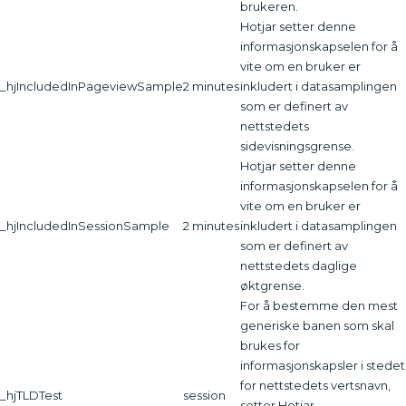
brukeren.
Hotjar setter denne
informasjonskapselen for å
vite om en bruker er
_hjIncludedInPageviewSample
2 minutes
inkludert i datasamplingen
som er definert av
nettstedets
sidevisningsgrense.
Hotjar setter denne
informasjonskapselen for å
vite om en bruker er
_hjIncludedInSessionSample
2 minutes
inkludert i datasamplingen
som er definert av
nettstedets daglige
øktgrense.
For å bestemme den mest
generiske banen som skal
brukes for
informasjonskapsler i stedet
for nettstedets vertsnavn,
_hjTLDTest
session
setter Hotjar