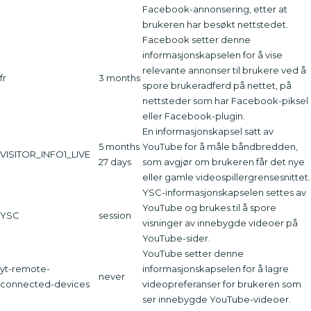
Facebook-annonsering, etter at
brukeren har besøkt nettstedet.
Facebook setter denne
informasjonskapselen for å vise
relevante annonser til brukere ved å
fr
3 months
spore brukeradferd på nettet, på
nettsteder som har Facebook-piksel
eller Facebook-plugin.
En informasjonskapsel satt av
5 months
YouTube for å måle båndbredden,
VISITOR_INFO1_LIVE
27 days
som avgjør om brukeren får det nye
eller gamle videospillergrensesnittet.
YSC-informasjonskapselen settes av
YouTube og brukes til å spore
YSC
session
visninger av innebygde videoer på
YouTube-sider.
YouTube setter denne
yt-remote-
informasjonskapselen for å lagre
never
connected-devices
videopreferanser for brukeren som
ser innebygde YouTube-videoer.