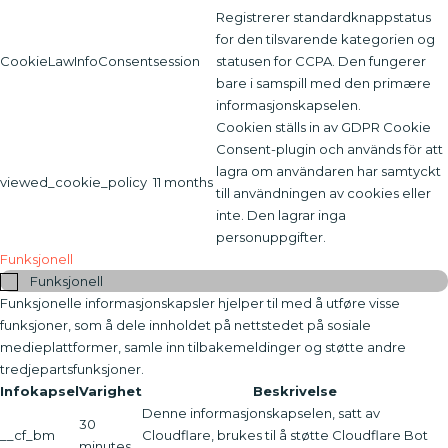
Registrerer standardknappstatus
for den tilsvarende kategorien og
CookieLawInfoConsent
session
statusen for CCPA. Den fungerer
bare i samspill med den primære
informasjonskapselen.
Cookien ställs in av GDPR Cookie
Consent-plugin och används för att
lagra om användaren har samtyckt
viewed_cookie_policy
11 months
till användningen av cookies eller
inte. Den lagrar inga
personuppgifter.
Funksjonell
Funksjonell
Funksjonelle informasjonskapsler hjelper til med å utføre visse
funksjoner, som å dele innholdet på nettstedet på sosiale
medieplattformer, samle inn tilbakemeldinger og støtte andre
tredjepartsfunksjoner.
Infokapsel
Varighet
Beskrivelse
Denne informasjonskapselen, satt av
30
__cf_bm
Cloudflare, brukes til å støtte Cloudflare Bot
minutes