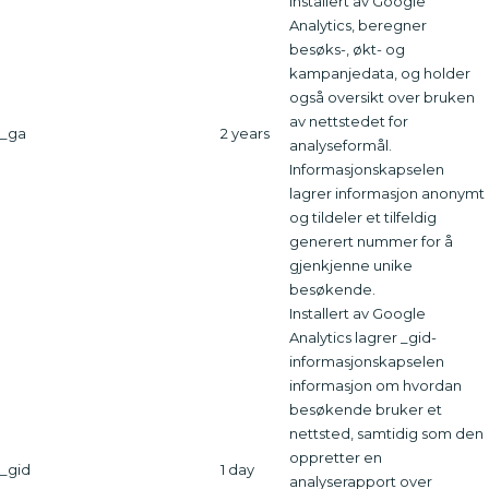
installert av Google
Analytics, beregner
besøks-, økt- og
kampanjedata, og holder
også oversikt over bruken
av nettstedet for
_ga
2 years
analyseformål.
Informasjonskapselen
lagrer informasjon anonymt
og tildeler et tilfeldig
generert nummer for å
gjenkjenne unike
besøkende.
Installert av Google
Analytics lagrer _gid-
informasjonskapselen
informasjon om hvordan
besøkende bruker et
nettsted, samtidig som den
oppretter en
_gid
1 day
analyserapport over