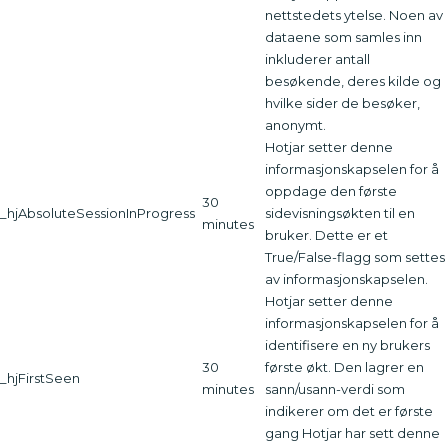
nettstedets ytelse. Noen av
dataene som samles inn
inkluderer antall
besøkende, deres kilde og
hvilke sider de besøker,
anonymt.
Hotjar setter denne
informasjonskapselen for å
oppdage den første
30
_hjAbsoluteSessionInProgress
sidevisningsøkten til en
minutes
bruker. Dette er et
True/False-flagg som settes
av informasjonskapselen.
Hotjar setter denne
informasjonskapselen for å
identifisere en ny brukers
30
første økt. Den lagrer en
_hjFirstSeen
minutes
sann/usann-verdi som
indikerer om det er første
gang Hotjar har sett denne