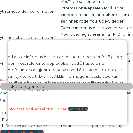
YouTube setter denne
informasjonskapselen for å lagre
yt-remote-device-id
never
videopreferanser for brukeren som
ser innebygde YouTube-videoer.
Denne informasjonskapselen, satt av
YouTube, registrerer en unik ID for å
yt.innertube::nextId
never
lagre data om hvilke YouTube-
videoer brukeren har sett.
Denne informasjonskapselen, satt av
Vi bruker informasjonskapsler på nettstedet vårt for å gi deg
YouTube, registrerer en unik ID for å
den mest relevante opplevelsen ved å huske dine
yt.innertube::requests
never
lagre data om hvilke YouTube-
preferanser og gjentatte besøk. Ved å klikke på "Godta alle"
videoer brukeren har sett.
samtykker du til bruk av ALLE informasjonskapsler. Du kan
Ikke-kategoriserte
imidlertid besøke "Informasjonskapselinnstillinger" for å gi et
Ikke-kategoriserte
kontrollert samtykke.
Andre ikke-kategoriserte informasjonskapsler er de som analyseres
og ennå ikke er klassifisert i en kategori.
Infokapsel
Varighet
Beskrivelse
Informasjonskapselinnstillinger
Godta alle
_dc_gtm_UA-16973076-1
1 minute
Ingen beskrivning
_hjSession_2783322
30 minutes
Ingen beskrivning
_hjSessionUser_2783322
1 year
Ingen beskrivning
LAGRE OG GODKJENN