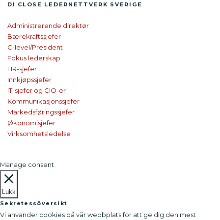
DI CLOSE
LEDER­NETTVERK SVERIGE
Administrerende direktør
Bærekraftssjefer
C-level/President
Fokus lederskap
HR-sjefer
Innkjøpssjefer
IT-sjefer og CIO-er
Kommunikasjonssjefer
Markedsføringssjefer
Økonomisjefer
Virksomhetsledelse
Manage consent
Lukk
Sekretessöversikt
Vi använder cookies på vår webbplats för att ge dig den mest