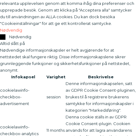
relevanta upplevelsen genom att komma ihåg dina preferenser och
upprepade besök. Genom att klicka på "Acceptera alla" samtycker
du till användningen av ALLA cookies. Du kan dock besöka
"Cookieinställningar" för att ge ett kontrollerat samtycke.
Nødvendig
Nødvendig
Alltid slått på
Nødvendige informasjonskapsler er helt avgjørende for at
nettstedet skal fungere riktig. Disse informasjonskapslene sikrer
grunnleggende funksjoner og sikkerhetsfunksjoner på nettstedet,
anonymt.
Infokapsel
Varighet
Beskrivelse
Denne informasjonskapselen, satt
cookielawinfo-
av GDPR Cookie Consent-pluginen,
checkbox-
session
brukes til å registrere brukerens
advertisement
samtykke for informasjonskapsler i
kategorien "Markedsføring".
Denna cookie ställs in av GDPR
Cookie Consent-plugin. Cookien
cookielawinfo-
11 months
används för att lagra användarens
checkbox-analytics