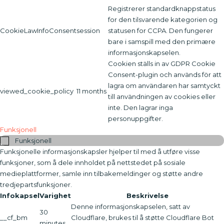
Registrerer standardknappstatus
for den tilsvarende kategorien og
CookieLawInfoConsent
session
statusen for CCPA. Den fungerer
bare i samspill med den primære
informasjonskapselen.
Cookien ställs in av GDPR Cookie
Consent-plugin och används för att
lagra om användaren har samtyckt
viewed_cookie_policy
11 months
till användningen av cookies eller
inte. Den lagrar inga
personuppgifter.
Funksjonell
Funksjonell
Funksjonelle informasjonskapsler hjelper til med å utføre visse
funksjoner, som å dele innholdet på nettstedet på sosiale
medieplattformer, samle inn tilbakemeldinger og støtte andre
tredjepartsfunksjoner.
Infokapsel
Varighet
Beskrivelse
Denne informasjonskapselen, satt av
30
__cf_bm
Cloudflare, brukes til å støtte Cloudflare Bot
minutes