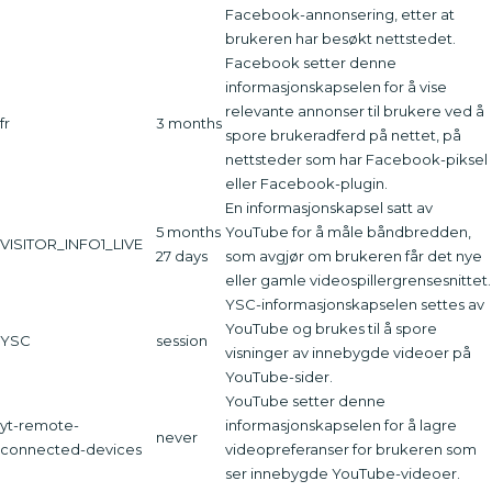
Facebook-annonsering, etter at
brukeren har besøkt nettstedet.
Facebook setter denne
informasjonskapselen for å vise
relevante annonser til brukere ved å
fr
3 months
spore brukeradferd på nettet, på
nettsteder som har Facebook-piksel
eller Facebook-plugin.
En informasjonskapsel satt av
5 months
YouTube for å måle båndbredden,
VISITOR_INFO1_LIVE
27 days
som avgjør om brukeren får det nye
eller gamle videospillergrensesnittet.
YSC-informasjonskapselen settes av
YouTube og brukes til å spore
YSC
session
visninger av innebygde videoer på
YouTube-sider.
YouTube setter denne
yt-remote-
informasjonskapselen for å lagre
never
connected-devices
videopreferanser for brukeren som
ser innebygde YouTube-videoer.