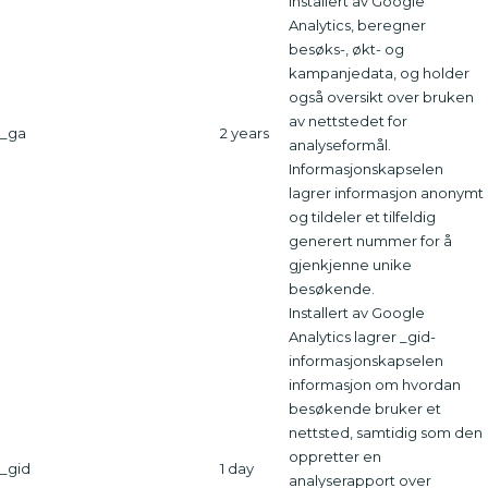
installert av Google
Analytics, beregner
besøks-, økt- og
kampanjedata, og holder
også oversikt over bruken
av nettstedet for
_ga
2 years
analyseformål.
Informasjonskapselen
lagrer informasjon anonymt
og tildeler et tilfeldig
generert nummer for å
gjenkjenne unike
besøkende.
Installert av Google
Analytics lagrer _gid-
informasjonskapselen
informasjon om hvordan
besøkende bruker et
nettsted, samtidig som den
oppretter en
_gid
1 day
analyserapport over