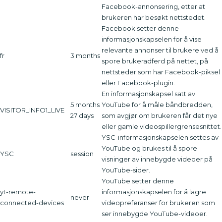
Facebook-annonsering, etter at
brukeren har besøkt nettstedet.
Facebook setter denne
informasjonskapselen for å vise
relevante annonser til brukere ved å
fr
3 months
spore brukeradferd på nettet, på
nettsteder som har Facebook-piksel
eller Facebook-plugin.
En informasjonskapsel satt av
5 months
YouTube for å måle båndbredden,
VISITOR_INFO1_LIVE
27 days
som avgjør om brukeren får det nye
eller gamle videospillergrensesnittet.
YSC-informasjonskapselen settes av
YouTube og brukes til å spore
YSC
session
visninger av innebygde videoer på
YouTube-sider.
YouTube setter denne
yt-remote-
informasjonskapselen for å lagre
never
connected-devices
videopreferanser for brukeren som
ser innebygde YouTube-videoer.