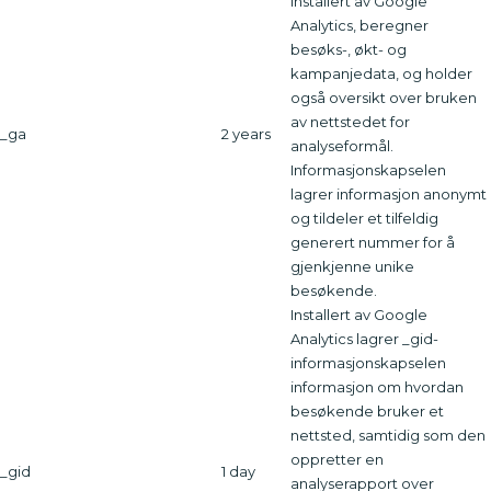
installert av Google
Analytics, beregner
besøks-, økt- og
kampanjedata, og holder
også oversikt over bruken
av nettstedet for
_ga
2 years
analyseformål.
Informasjonskapselen
lagrer informasjon anonymt
og tildeler et tilfeldig
generert nummer for å
gjenkjenne unike
besøkende.
Installert av Google
Analytics lagrer _gid-
informasjonskapselen
informasjon om hvordan
besøkende bruker et
nettsted, samtidig som den
oppretter en
_gid
1 day
analyserapport over