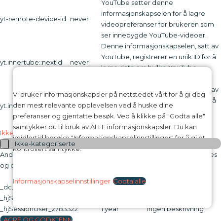
YouTube setter denne
informasjonskapselen for å lagre
yt-remote-device-id
never
videopreferanser for brukeren som
ser innebygde YouTube-videoer.
Denne informasjonskapselen, satt av
YouTube, registrerer en unik ID for å
yt.innertube::nextId
never
lagre data om hvilke YouTube-
videoer brukeren har sett.
Denne informasjonskapselen, satt av
Vi bruker informasjonskapsler på nettstedet vårt for å gi deg
YouTube, registrerer en unik ID for å
den mest relevante opplevelsen ved å huske dine
yt.innertube::requests
never
lagre data om hvilke YouTube-
preferanser og gjentatte besøk. Ved å klikke på "Godta alle"
videoer brukeren har sett.
samtykker du til bruk av ALLE informasjonskapsler. Du kan
Ikke-kategoriserte
imidlertid besøke "Informasjonskapselinnstillinger" for å gi et
Ikke-kategoriserte
kontrollert samtykke.
Andre ikke-kategoriserte informasjonskapsler er de som analyseres
og ennå ikke er klassifisert i en kategori.
Infokapsel
Varighet
Beskrivelse
Informasjonskapselinnstillinger
Godta alle
_dc_gtm_UA-16973076-1
1 minute
Ingen beskrivning
_hjSession_2783322
30 minutes
Ingen beskrivning
_hjSessionUser_2783322
1 year
Ingen beskrivning
LAGRE OG GODKJENN