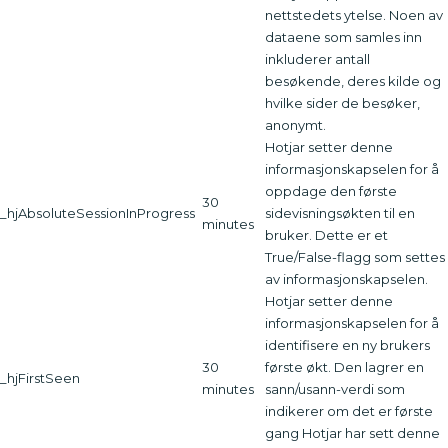
nettstedets ytelse. Noen av
dataene som samles inn
inkluderer antall
besøkende, deres kilde og
hvilke sider de besøker,
anonymt.
Hotjar setter denne
informasjonskapselen for å
oppdage den første
30
_hjAbsoluteSessionInProgress
sidevisningsøkten til en
minutes
bruker. Dette er et
True/False-flagg som settes
av informasjonskapselen.
Hotjar setter denne
informasjonskapselen for å
identifisere en ny brukers
30
første økt. Den lagrer en
_hjFirstSeen
minutes
sann/usann-verdi som
indikerer om det er første
gang Hotjar har sett denne