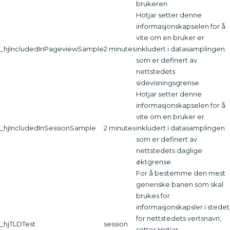
brukeren.
Hotjar setter denne
informasjonskapselen for å
vite om en bruker er
_hjIncludedInPageviewSample
2 minutes
inkludert i datasamplingen
som er definert av
nettstedets
sidevisningsgrense.
Hotjar setter denne
informasjonskapselen for å
vite om en bruker er
_hjIncludedInSessionSample
2 minutes
inkludert i datasamplingen
som er definert av
nettstedets daglige
øktgrense.
For å bestemme den mest
generiske banen som skal
brukes for
informasjonskapsler i stedet
for nettstedets vertsnavn,
_hjTLDTest
session
setter Hotjar