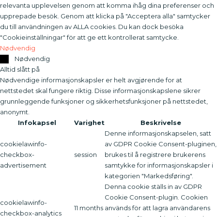
relevanta upplevelsen genom att komma ihåg dina preferenser och
upprepade besök. Genom att klicka på "Acceptera alla" samtycker
du till användningen av ALLA cookies. Du kan dock besöka
"Cookieinställningar" för att ge ett kontrollerat samtycke.
Nødvendig
Nødvendig
Alltid slått på
Nødvendige informasjonskapsler er helt avgjørende for at
nettstedet skal fungere riktig. Disse informasjonskapslene sikrer
grunnleggende funksjoner og sikkerhetsfunksjoner på nettstedet,
anonymt.
Infokapsel
Varighet
Beskrivelse
Denne informasjonskapselen, satt
cookielawinfo-
av GDPR Cookie Consent-pluginen,
checkbox-
session
brukes til å registrere brukerens
advertisement
samtykke for informasjonskapsler i
kategorien "Markedsføring".
Denna cookie ställs in av GDPR
Cookie Consent-plugin. Cookien
cookielawinfo-
11 months
används för att lagra användarens
checkbox-analytics