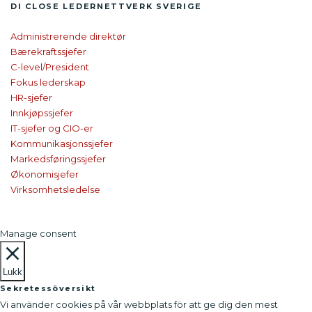
DI CLOSE
LEDER­NETTVERK SVERIGE
Administrerende direktør
Bærekraftssjefer
C-level/President
Fokus lederskap
HR-sjefer
Innkjøpssjefer
IT-sjefer og CIO-er
Kommunikasjonssjefer
Markedsføringssjefer
Økonomisjefer
Virksomhetsledelse
Manage consent
Lukk
Sekretessöversikt
Vi använder cookies på vår webbplats för att ge dig den mest