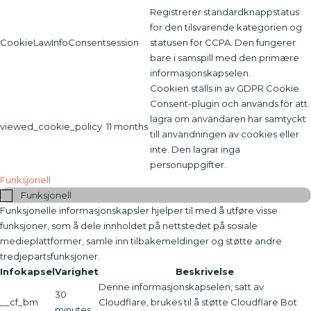
Registrerer standardknappstatus
for den tilsvarende kategorien og
CookieLawInfoConsent
session
statusen for CCPA. Den fungerer
bare i samspill med den primære
informasjonskapselen.
Cookien ställs in av GDPR Cookie
Consent-plugin och används för att
lagra om användaren har samtyckt
viewed_cookie_policy
11 months
till användningen av cookies eller
inte. Den lagrar inga
personuppgifter.
Funksjonell
Funksjonell
Funksjonelle informasjonskapsler hjelper til med å utføre visse
funksjoner, som å dele innholdet på nettstedet på sosiale
medieplattformer, samle inn tilbakemeldinger og støtte andre
tredjepartsfunksjoner.
Infokapsel
Varighet
Beskrivelse
Denne informasjonskapselen, satt av
30
__cf_bm
Cloudflare, brukes til å støtte Cloudflare Bot
minutes