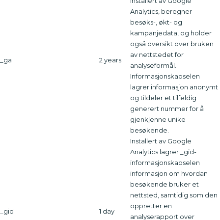
installert av Google
Analytics, beregner
besøks-, økt- og
kampanjedata, og holder
også oversikt over bruken
av nettstedet for
_ga
2 years
analyseformål.
Informasjonskapselen
lagrer informasjon anonymt
og tildeler et tilfeldig
generert nummer for å
gjenkjenne unike
besøkende.
Installert av Google
Analytics lagrer _gid-
informasjonskapselen
informasjon om hvordan
besøkende bruker et
nettsted, samtidig som den
oppretter en
_gid
1 day
analyserapport over