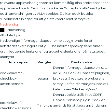
relevanta upplevelsen genom att komma ihåg dina preferenser och
upprepade besök. Genom att klicka på "Acceptera alla" samtycker
du till användningen av ALLA cookies. Du kan dock besöka
"Cookieinställningar" för att ge ett kontrollerat samtycke.
Nødvendig
Nødvendig
Alltid slått på
Nødvendige informasjonskapsler er helt avgjørende for at
nettstedet skal fungere riktig. Disse informasjonskapslene sikrer
grunnleggende funksjoner og sikkerhetsfunksjoner på nettstedet,
anonymt.
Infokapsel
Varighet
Beskrivelse
Denne informasjonskapselen, satt
cookielawinfo-
av GDPR Cookie Consent-pluginen,
checkbox-
session
brukes til å registrere brukerens
advertisement
samtykke for informasjonskapsler i
kategorien "Markedsføring".
Denna cookie ställs in av GDPR
Cookie Consent-plugin. Cookien
cookielawinfo-
11 months
används för att lagra användarens
checkbox-analytics