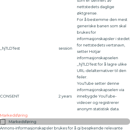
som er definert av
nettstedets daglige
øktgrense.
For å bestemme den mest
generiske banen som skal
brukes for
informasjonskapsler i stedet
for nettstedets vertsnavn,
_hjTLDTest
session
setter Hotjar
informasjonskapselen
_hjTLDTest for å lagre ulike
URL-delalternativer til den
feiler.
YouTube setter denne
informasjonskapselen via
CONSENT
2 years
innebygde YouTube-
videoer og registrerer
anonym statistisk data.
Markedsføring
Markedsføring
Annons-informasjonskapsler brukes for å gi besøkende relevante