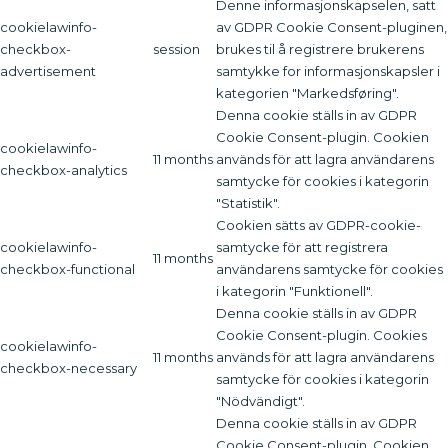
Denne informasjonskapselen, satt
cookielawinfo-
av GDPR Cookie Consent-pluginen,
checkbox-
session
brukes til å registrere brukerens
advertisement
samtykke for informasjonskapsler i
kategorien "Markedsføring".
Denna cookie ställs in av GDPR
Cookie Consent-plugin. Cookien
cookielawinfo-
11 months
används för att lagra användarens
checkbox-analytics
samtycke för cookies i kategorin
"Statistik".
Cookien sätts av GDPR-cookie-
cookielawinfo-
samtycke för att registrera
11 months
checkbox-functional
användarens samtycke för cookies
i kategorin "Funktionell".
Denna cookie ställs in av GDPR
Cookie Consent-plugin. Cookies
cookielawinfo-
11 months
används för att lagra användarens
checkbox-necessary
samtycke för cookies i kategorin
"Nödvändigt".
Denna cookie ställs in av GDPR
Cookie Consent-plugin. Cookien