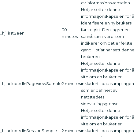
av informasjonskapselen.
Hotjar setter denne
informasjonskapselen for å
identifisere en ny brukers
30
første økt. Den lagrer en
_hjFirstSeen
minutes
sann/usann-verdi som
indikerer om det er første
gang Hotjar har sett denne
brukeren.
Hotjar setter denne
informasjonskapselen for å
vite om en bruker er
_hjIncludedInPageviewSample
2 minutes
inkludert i datasamplingen
som er definert av
nettstedets
sidevisningsgrense.
Hotjar setter denne
informasjonskapselen for å
vite om en bruker er
_hjIncludedInSessionSample
2 minutes
inkludert i datasamplingen