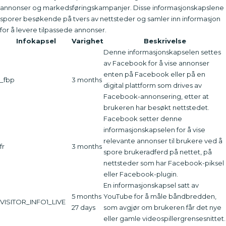
annonser og markedsføringskampanjer. Disse informasjonskapslene
sporer besøkende på tvers av nettsteder og samler inn informasjon
for å levere tilpassede annonser.
Infokapsel
Varighet
Beskrivelse
Denne informasjonskapselen settes
av Facebook for å vise annonser
enten på Facebook eller på en
_fbp
3 months
digital plattform som drives av
Facebook-annonsering, etter at
brukeren har besøkt nettstedet.
Facebook setter denne
informasjonskapselen for å vise
relevante annonser til brukere ved å
fr
3 months
spore brukeradferd på nettet, på
nettsteder som har Facebook-piksel
eller Facebook-plugin.
En informasjonskapsel satt av
5 months
YouTube for å måle båndbredden,
VISITOR_INFO1_LIVE
27 days
som avgjør om brukeren får det nye
eller gamle videospillergrensesnittet.