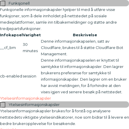
Funksjonell
Funksjonelle informasjonskapsler hjelper til med å utføre visse
funksjoner, som å dele innholdet på nettstedet på sosiale
medieplattformer, samle inn tilbakemeldinger og støtte andre
tredjepartsfunksjoner.
Infokapsel
Varighet
Beskrivelse
Denne informasjonskapselen, satt av
30
__cf_bm
Cloudflare, brukes til å støtte Cloudflare Bot
minutes
Management.
Denne informasjonskapselen er knyttet til
samtykke til informasjonskapsler. Den lagrer
brukerens preferanse for samtykke til
cb-enabled
session
informasjonskapsler. Den lagrer om en bruker
har avvist meldingen, for å forhindre at den
vises igjen ved senere besøk på nettstedet.
Ytelsesinformasjonskapsler
Ytelsesinformasjonskapsler
Ytelsesinformasjonskapsler brukes for å forstå og analysere
nettstedets viktigste ytelsesindikatorer, noe som bidrar til å levere en
bedre brukeropplevelse for besøkende.