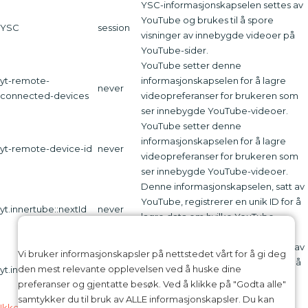
YSC-informasjonskapselen settes av
YouTube og brukes til å spore
YSC
session
visninger av innebygde videoer på
YouTube-sider.
YouTube setter denne
yt-remote-
informasjonskapselen for å lagre
never
connected-devices
videopreferanser for brukeren som
ser innebygde YouTube-videoer.
YouTube setter denne
informasjonskapselen for å lagre
yt-remote-device-id
never
videopreferanser for brukeren som
ser innebygde YouTube-videoer.
Denne informasjonskapselen, satt av
YouTube, registrerer en unik ID for å
yt.innertube::nextId
never
lagre data om hvilke YouTube-
videoer brukeren har sett.
Denne informasjonskapselen, satt av
Vi bruker informasjonskapsler på nettstedet vårt for å gi deg
YouTube, registrerer en unik ID for å
den mest relevante opplevelsen ved å huske dine
yt.innertube::requests
never
lagre data om hvilke YouTube-
preferanser og gjentatte besøk. Ved å klikke på "Godta alle"
videoer brukeren har sett.
samtykker du til bruk av ALLE informasjonskapsler. Du kan
Ikke-kategoriserte