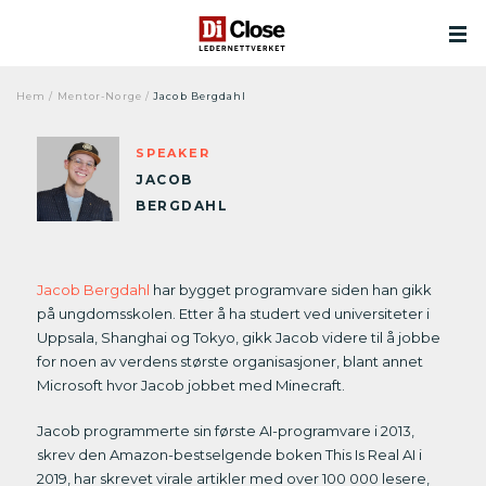
Hem
/
Mentor-Norge
/
Jacob Bergdahl
SPEAKER
JACOB
BERGDAHL
Jacob Bergdahl
har bygget programvare siden han gikk
på ungdomsskolen. Etter å ha studert ved universiteter i
Uppsala, Shanghai og Tokyo, gikk Jacob videre til å jobbe
for noen av verdens største organisasjoner, blant annet
Microsoft hvor Jacob jobbet med Minecraft.
Jacob programmerte sin første AI-programvare i 2013,
skrev den Amazon-bestselgende boken This Is Real AI i
2019, har skrevet virale artikler med over 100 000 lesere,