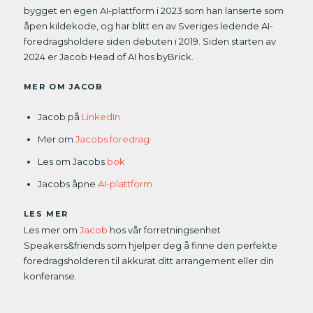
bygget en egen AI-plattform i 2023 som han lanserte som
åpen kildekode, og har blitt en av Sveriges ledende AI-
foredragsholdere siden debuten i 2019. Siden starten av
2024 er Jacob Head of AI hos byBrick.
MER OM JACOB
Jacob på
LinkedIn
Mer om
Jacobs foredrag
Les om Jacobs
bok
Jacobs åpne
AI-plattform
LES MER
Les mer om
Jacob
hos vår forretningsenhet
Speakers&friends som hjelper deg å finne den perfekte
foredragsholderen til akkurat ditt arrangement eller din
konferanse.