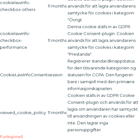
cookielawinfo-
11 months
används för att lagra användarens
checkbox-others
samtycke för cookies i kategorin
"Övrigt.
Denna cookie ställs in av GDPR
cookielawinfo-
Cookie Consent-plugin. Cookien
checkbox-
11 months
används för att lagra användarens
performance
samtycke för cookies i kategorin
"Prestanda".
Registrerer standardknappstatus
for den tilsvarende kategorien og
CookieLawInfoConsent
session
statusen for CCPA. Den fungerer
bare i samspill med den primære
informasjonskapselen.
Cookien ställs in av GDPR Cookie
Consent-plugin och används för att
lagra om användaren har samtyckt
viewed_cookie_policy
11 months
till användningen av cookies eller
inte. Den lagrar inga
personuppgifter.
Funksjonell