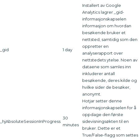
Installert av Google
Analytics lagrer _gid-
informasjonskapselen
informasjon om hvordan
besøkende bruker et
nettsted, samtidig som den
oppretter en
_gid
1 day
analyserapport over
nettstedets ytelse. Noen av
dataene som samles inn
inkluderer antall
besøkende, deres kilde og
hvilke sider de besøker,
anonymt.
Hotjar setter denne
informasjonskapselen for å
oppdage den første
30
_hjAbsoluteSessionInProgress
sidevisningsøkten til en
minutes
bruker. Dette er et
True/False-flagg som settes