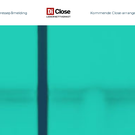
eressepåmelding
Kommende Close-arrang