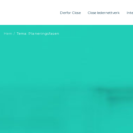
Derfor Close
Close ledernettverk
Int
Hem
/
Tema: Planeringsfasen