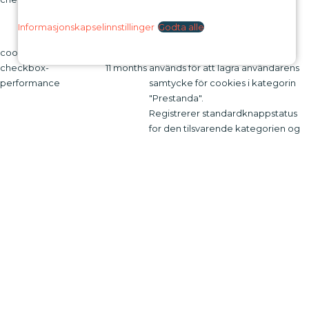
samtycke för cookies i kategorin
"Övrigt.
Informasjonskapselinnstillinger
Godta alle
Denna cookie ställs in av GDPR
cookielawinfo-
Cookie Consent-plugin. Cookien
checkbox-
11 months
används för att lagra användarens
performance
samtycke för cookies i kategorin
"Prestanda".
Registrerer standardknappstatus
for den tilsvarende kategorien og
CookieLawInfoConsent
session
statusen for CCPA. Den fungerer
bare i samspill med den primære
informasjonskapselen.
Cookien ställs in av GDPR Cookie
Consent-plugin och används för att
lagra om användaren har samtyckt
viewed_cookie_policy
11 months
till användningen av cookies eller
inte. Den lagrar inga
personuppgifter.
Funksjonell
Funksjonell