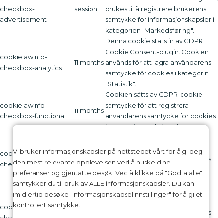
checkbox-
session
brukes til å registrere brukerens
advertisement
samtykke for informasjonskapsler i
kategorien "Markedsføring".
Denna cookie ställs in av GDPR
Cookie Consent-plugin. Cookien
cookielawinfo-
11 months
används för att lagra användarens
checkbox-analytics
samtycke för cookies i kategorin
"Statistik".
Cookien sätts av GDPR-cookie-
cookielawinfo-
samtycke för att registrera
11 months
checkbox-functional
användarens samtycke för cookies
i kategorin "Funktionell".
Denna cookie ställs in av GDPR
Cookie Consent-plugin. Cookies
Vi bruker informasjonskapsler på nettstedet vårt for å gi deg
cookielawinfo-
11 months
används för att lagra användarens
den mest relevante opplevelsen ved å huske dine
checkbox-necessary
samtycke för cookies i kategorin
preferanser og gjentatte besøk. Ved å klikke på "Godta alle"
"Nödvändigt".
samtykker du til bruk av ALLE informasjonskapsler. Du kan
Denna cookie ställs in av GDPR
imidlertid besøke "Informasjonskapselinnstillinger" for å gi et
Cookie Consent-plugin. Cookien
kontrollert samtykke.
cookielawinfo-
11 months
används för att lagra användarens
checkbox-others