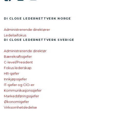
DI CLOSE LEDER­NETTVERK NORGE
Administrerende direktører
Ledelsefokus
DI CLOSE
LEDER­NETTVERK SVERIGE
Administrerende direktør
Bærekraftssjefer
C-level/President
Fokus lederskap
HR-sjefer
Innkjøpssjefer
IT-sjefer og CIO-er
Kommunikasjonssjefer
Markedsføringssjefer
Økonomisjefer
Virksomhetsledelse