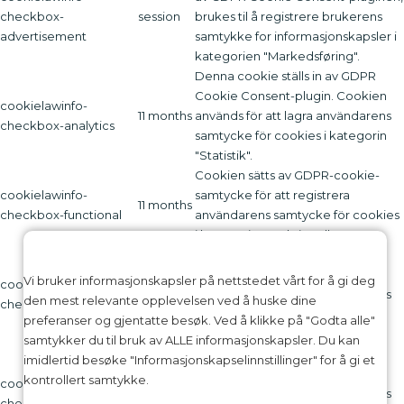
checkbox-
session
brukes til å registrere brukerens
advertisement
samtykke for informasjonskapsler i
kategorien "Markedsføring".
Denna cookie ställs in av GDPR
Cookie Consent-plugin. Cookien
cookielawinfo-
11 months
används för att lagra användarens
checkbox-analytics
samtycke för cookies i kategorin
"Statistik".
Cookien sätts av GDPR-cookie-
cookielawinfo-
samtycke för att registrera
11 months
checkbox-functional
användarens samtycke för cookies
i kategorin "Funktionell".
Denna cookie ställs in av GDPR
Cookie Consent-plugin. Cookies
Vi bruker informasjonskapsler på nettstedet vårt for å gi deg
cookielawinfo-
11 months
används för att lagra användarens
den mest relevante opplevelsen ved å huske dine
checkbox-necessary
samtycke för cookies i kategorin
preferanser og gjentatte besøk. Ved å klikke på "Godta alle"
"Nödvändigt".
samtykker du til bruk av ALLE informasjonskapsler. Du kan
Denna cookie ställs in av GDPR
imidlertid besøke "Informasjonskapselinnstillinger" for å gi et
Cookie Consent-plugin. Cookien
kontrollert samtykke.
cookielawinfo-
11 months
används för att lagra användarens
checkbox-others