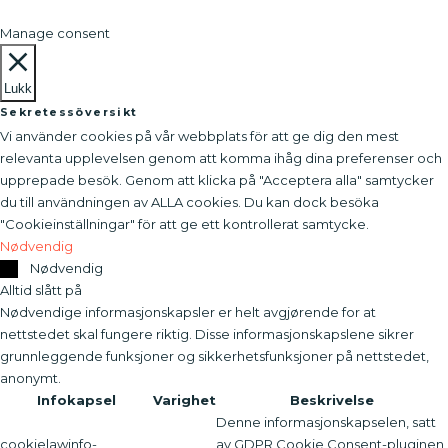
Manage consent
Lukk
Sekretessöversikt
Vi använder cookies på vår webbplats för att ge dig den mest
relevanta upplevelsen genom att komma ihåg dina preferenser och
upprepade besök. Genom att klicka på "Acceptera alla" samtycker
du till användningen av ALLA cookies. Du kan dock besöka
"Cookieinställningar" för att ge ett kontrollerat samtycke.
Nødvendig
Nødvendig
Alltid slått på
Nødvendige informasjonskapsler er helt avgjørende for at
nettstedet skal fungere riktig. Disse informasjonskapslene sikrer
grunnleggende funksjoner og sikkerhetsfunksjoner på nettstedet,
anonymt.
Infokapsel
Varighet
Beskrivelse
Denne informasjonskapselen, satt
cookielawinfo-
av GDPR Cookie Consent-pluginen,