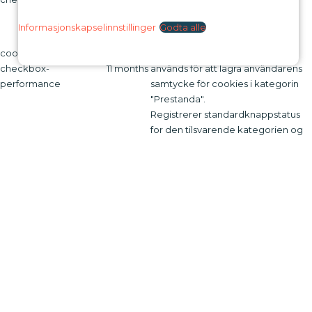
samtycke för cookies i kategorin
"Övrigt.
Informasjonskapselinnstillinger
Godta alle
Denna cookie ställs in av GDPR
cookielawinfo-
Cookie Consent-plugin. Cookien
checkbox-
11 months
används för att lagra användarens
performance
samtycke för cookies i kategorin
"Prestanda".
Registrerer standardknappstatus
for den tilsvarende kategorien og
CookieLawInfoConsent
session
statusen for CCPA. Den fungerer
bare i samspill med den primære
informasjonskapselen.
Cookien ställs in av GDPR Cookie
Consent-plugin och används för att
lagra om användaren har samtyckt
viewed_cookie_policy
11 months
till användningen av cookies eller
inte. Den lagrar inga
personuppgifter.
Funksjonell
Funksjonell