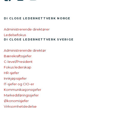
DI CLOSE LEDER­NETTVERK NORGE
Administrerende direktører
Ledelsefokus
DI CLOSE
LEDER­NETTVERK SVERIGE
Administrerende direktør
Bærekraftssjefer
C-level/President
Fokus lederskap
HR-sjefer
Innkjøpssjefer
IT-sjefer og CIO-er
Kommunikasjonssjefer
Markedsføringssjefer
Økonomisjefer
Virksomhetsledelse