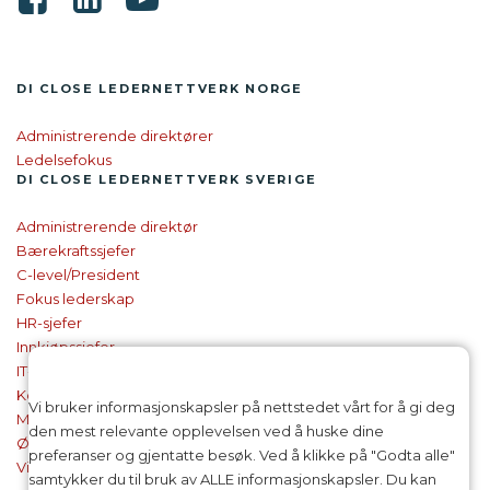
DI CLOSE LEDER­NETTVERK NORGE
Administrerende direktører
Ledelsefokus
DI CLOSE
LEDER­NETTVERK SVERIGE
Administrerende direktør
Bærekraftssjefer
C-level/President
Fokus lederskap
HR-sjefer
Innkjøpssjefer
IT-sjefer og CIO-er
Kommunikasjonssjefer
Vi bruker informasjonskapsler på nettstedet vårt for å gi deg
Markedsføringssjefer
den mest relevante opplevelsen ved å huske dine
Økonomisjefer
preferanser og gjentatte besøk. Ved å klikke på "Godta alle"
Virksomhetsledelse
samtykker du til bruk av ALLE informasjonskapsler. Du kan