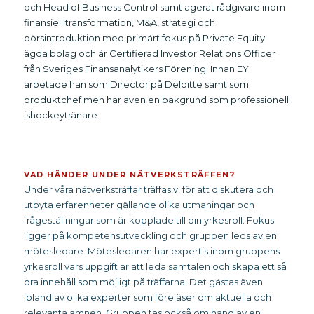
och Head of Business Control samt agerat rådgivare inom
finansiell transformation, M&A, strategi och
börsintroduktion med primärt fokus på Private Equity-
ägda bolag och är Certifierad Investor Relations Officer
från Sveriges Finansanalytikers Förening. Innan EY
arbetade han som Director på Deloitte samt som
produktchef men har även en bakgrund som professionell
ishockeytränare.
VAD HÄNDER UNDER NÄTVERKSTRÄFFEN?
Under våra nätverksträffar träffas vi för att diskutera och
utbyta erfarenheter gällande olika utmaningar och
frågeställningar som är kopplade till din yrkesroll. Fokus
ligger på kompetensutveckling och gruppen leds av en
mötesledare. Mötesledaren har expertis inom gruppens
yrkesroll vars uppgift är att leda samtalen och skapa ett så
bra innehåll som möjligt på träffarna. Det gästas även
ibland av olika experter som föreläser om aktuella och
relevanta ämnen. Gruppen tas också om hand av en