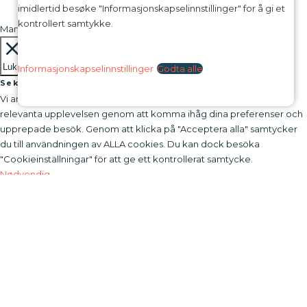
imidlertid besøke "Informasjonskapselinnstillinger" for å gi et
kontrollert samtykke.
Manage consent
Lukk
Informasjonskapselinnstillinger
Godta alle
Sekretessöversikt
Vi använder cookies på vår webbplats för att ge dig den mest
relevanta upplevelsen genom att komma ihåg dina preferenser och
upprepade besök. Genom att klicka på "Acceptera alla" samtycker
du till användningen av ALLA cookies. Du kan dock besöka
"Cookieinställningar" för att ge ett kontrollerat samtycke.
Nødvendig
Nødvendig
Alltid slått på
Nødvendige informasjonskapsler er helt avgjørende for at
nettstedet skal fungere riktig. Disse informasjonskapslene sikrer
grunnleggende funksjoner og sikkerhetsfunksjoner på nettstedet,
anonymt.
Infokapsel
Varighet
Beskrivelse
Denne informasjonskapselen, satt