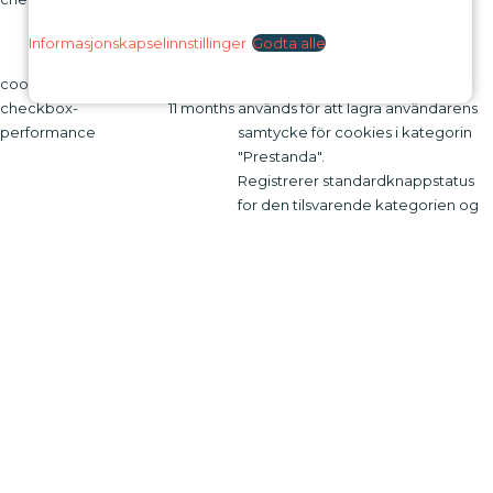
samtycke för cookies i kategorin
"Övrigt.
Informasjonskapselinnstillinger
Godta alle
Denna cookie ställs in av GDPR
cookielawinfo-
Cookie Consent-plugin. Cookien
checkbox-
11 months
används för att lagra användarens
performance
samtycke för cookies i kategorin
"Prestanda".
Registrerer standardknappstatus
for den tilsvarende kategorien og
CookieLawInfoConsent
session
statusen for CCPA. Den fungerer
bare i samspill med den primære
informasjonskapselen.
Cookien ställs in av GDPR Cookie
Consent-plugin och används för att
lagra om användaren har samtyckt
viewed_cookie_policy
11 months
till användningen av cookies eller
inte. Den lagrar inga
personuppgifter.
Funksjonell
Funksjonell