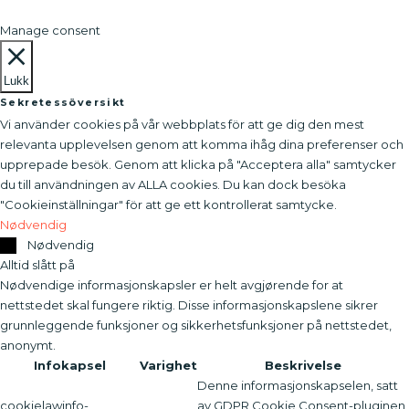
Manage consent
Lukk
Sekretessöversikt
Vi använder cookies på vår webbplats för att ge dig den mest
relevanta upplevelsen genom att komma ihåg dina preferenser och
upprepade besök. Genom att klicka på "Acceptera alla" samtycker
du till användningen av ALLA cookies. Du kan dock besöka
"Cookieinställningar" för att ge ett kontrollerat samtycke.
Nødvendig
Nødvendig
Alltid slått på
Nødvendige informasjonskapsler er helt avgjørende for at
nettstedet skal fungere riktig. Disse informasjonskapslene sikrer
grunnleggende funksjoner og sikkerhetsfunksjoner på nettstedet,
anonymt.
Infokapsel
Varighet
Beskrivelse
Denne informasjonskapselen, satt
cookielawinfo-
av GDPR Cookie Consent-pluginen,