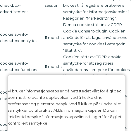
checkbox-
session
brukes til å registrere brukerens
advertisement
samtykke for informasjonskapsler i
kategorien "Markedsføring".
Denna cookie ställs in av GDPR
Cookie Consent-plugin. Cookien
cookielawinfo-
11 months
används för att lagra användarens
checkbox-analytics
samtycke för cookies i kategorin
"Statistik".
Cookien sätts av GDPR-cookie-
cookielawinfo-
samtycke för att registrera
11 months
checkbox-functional
användarens samtycke för cookies
i kategorin "Funktionell".
Denna cookie ställs in av GDPR
Cookie Consent-plugin. Cookies
Vi bruker informasjonskapsler på nettstedet vårt for å gi deg
cookielawinfo-
11 months
används för att lagra användarens
den mest relevante opplevelsen ved å huske dine
checkbox-necessary
samtycke för cookies i kategorin
preferanser og gjentatte besøk. Ved å klikke på "Godta alle"
"Nödvändigt".
samtykker du til bruk av ALLE informasjonskapsler. Du kan
Denna cookie ställs in av GDPR
imidlertid besøke "Informasjonskapselinnstillinger" for å gi et
Cookie Consent-plugin. Cookien
kontrollert samtykke.
cookielawinfo-
11 months
används för att lagra användarens
checkbox-others