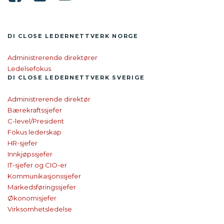
DI CLOSE LEDER­NETTVERK NORGE
Administrerende direktører
Ledelsefokus
DI CLOSE
LEDER­NETTVERK SVERIGE
Administrerende direktør
Bærekraftssjefer
C-level/President
Fokus lederskap
HR-sjefer
Innkjøpssjefer
IT-sjefer og CIO-er
Kommunikasjonssjefer
Markedsføringssjefer
Økonomisjefer
Virksomhetsledelse