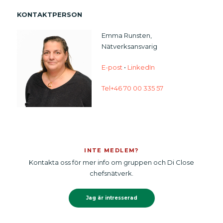
KONTAKTPERSON
Emma Runsten,
Nätverksansvarig
E-post
•
LinkedIn
Tel+46 70 00 335 57
INTE MEDLEM?
Kontakta oss för mer info om gruppen och Di Close
chefsnätverk.
Jag är intresserad