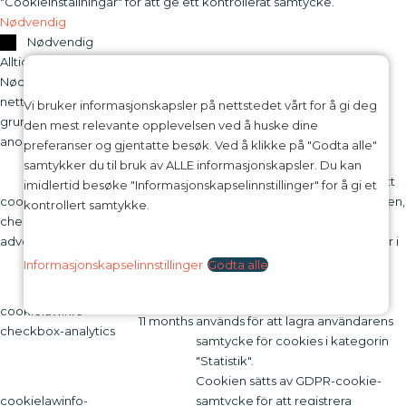
"Cookieinställningar" för att ge ett kontrollerat samtycke.
Nødvendig
Nødvendig
Alltid slått på
Nødvendige informasjonskapsler er helt avgjørende for at
nettstedet skal fungere riktig. Disse informasjonskapslene sikrer
Vi bruker informasjonskapsler på nettstedet vårt for å gi deg
grunnleggende funksjoner og sikkerhetsfunksjoner på nettstedet,
den mest relevante opplevelsen ved å huske dine
anonymt.
preferanser og gjentatte besøk. Ved å klikke på "Godta alle"
Infokapsel
Varighet
Beskrivelse
samtykker du til bruk av ALLE informasjonskapsler. Du kan
Denne informasjonskapselen, satt
imidlertid besøke "Informasjonskapselinnstillinger" for å gi et
cookielawinfo-
av GDPR Cookie Consent-pluginen,
kontrollert samtykke.
checkbox-
session
brukes til å registrere brukerens
advertisement
samtykke for informasjonskapsler i
kategorien "Markedsføring".
Informasjonskapselinnstillinger
Godta alle
Denna cookie ställs in av GDPR
Cookie Consent-plugin. Cookien
cookielawinfo-
11 months
används för att lagra användarens
checkbox-analytics
samtycke för cookies i kategorin
"Statistik".
Cookien sätts av GDPR-cookie-
cookielawinfo-
samtycke för att registrera