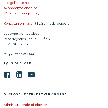
info@diclose.no
økonomi@diclose.no
Våre faktureringsopplysninger
Kontaktinformasjon
til våre medarbeidere
Ledernettverket Close
Peter Myndes Backe 12, Vån 5
118 46 Stockholm
Orgnr: 55 65 62-1744
FØLG DI CLOSE:
DI CLOSE LEDER­NETTVERK NORGE
Administrerende direktører