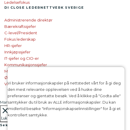
Ledelsefokus
DI CLOSE
LEDER­NETTVERK SVERIGE
Administrerende direktør
Bærekraftssjefer
C-level/President
Fokus lederskap
HR-sjefer
Innkjøpssjefer
IT-sjefer og CIO-er
Kommunikasjonssjefer
Markedsføringssjefer
Økonomisjefer
Vi bruker informasjonskapsler på nettstedet vårt for å gi deg
Virksomhetsledelse
den mest relevante opplevelsen ved å huske dine
preferanser og gjentatte besøk. Ved å klikke på "Godta alle"
samtykker du til bruk av ALLE informasjonskapsler. Du kan
Manage consent
imidlertid besøke "Informasjonskapselinnstillinger" for å gi et
kontrollert samtykke.
Lukk
Sekretessöversikt