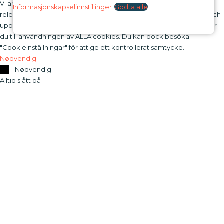
Vi använder cookies på vår webbplats för att ge dig den mest
Informasjonskapselinnstillinger
Godta alle
relevanta upplevelsen genom att komma ihåg dina preferenser och
upprepade besök. Genom att klicka på "Acceptera alla" samtycker
du till användningen av ALLA cookies. Du kan dock besöka
"Cookieinställningar" för att ge ett kontrollerat samtycke.
Nødvendig
Nødvendig
Alltid slått på
Nødvendige informasjonskapsler er helt avgjørende for at
nettstedet skal fungere riktig. Disse informasjonskapslene sikrer
grunnleggende funksjoner og sikkerhetsfunksjoner på nettstedet,
anonymt.
Infokapsel
Varighet
Beskrivelse
Denne informasjonskapselen, satt
cookielawinfo-
av GDPR Cookie Consent-pluginen,
checkbox-
session
brukes til å registrere brukerens
advertisement
samtykke for informasjonskapsler i
kategorien "Markedsføring".
Denna cookie ställs in av GDPR
Cookie Consent-plugin. Cookien
cookielawinfo-
11 months
används för att lagra användarens