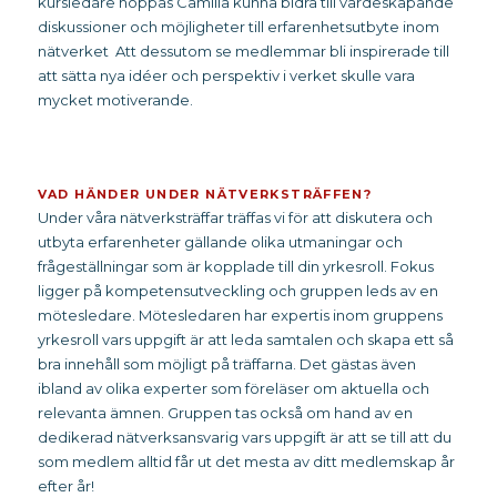
kursledare hoppas Camilla kunna bidra till värdeskapande
diskussioner och möjligheter till erfarenhetsutbyte inom
nätverket Att dessutom se medlemmar bli inspirerade till
att sätta nya idéer och perspektiv i verket skulle vara
mycket motiverande.
VAD HÄNDER UNDER NÄTVERKSTRÄFFEN?
Under våra nätverksträffar träffas vi för att diskutera och
utbyta erfarenheter gällande olika utmaningar och
frågeställningar som är kopplade till din yrkesroll. Fokus
ligger på kompetensutveckling och gruppen leds av en
mötesledare. Mötesledaren har expertis inom gruppens
yrkesroll vars uppgift är att leda samtalen och skapa ett så
bra innehåll som möjligt på träffarna. Det gästas även
ibland av olika experter som föreläser om aktuella och
relevanta ämnen. Gruppen tas också om hand av en
dedikerad nätverksansvarig vars uppgift är att se till att du
som medlem alltid får ut det mesta av ditt medlemskap år
efter år!