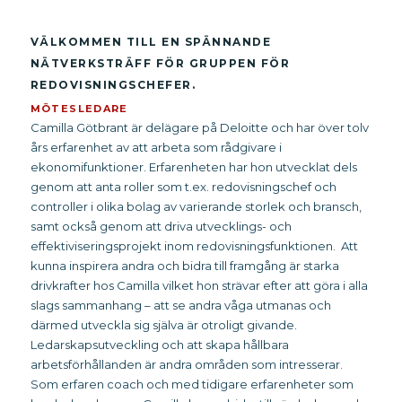
VÄLKOMMEN TILL EN SPÄNNANDE
NÄTVERKSTRÄFF FÖR GRUPPEN FÖR
REDOVISNINGSCHEFER.
MÖTESLEDARE
Camilla Götbrant är delägare på Deloitte och har över tolv
års erfarenhet av att arbeta som rådgivare i
ekonomifunktioner. Erfarenheten har hon utvecklat dels
genom att anta roller som t.ex. redovisningschef och
controller i olika bolag av varierande storlek och bransch,
samt också genom att driva utvecklings- och
effektiviseringsprojekt inom redovisningsfunktionen. Att
kunna inspirera andra och bidra till framgång är starka
drivkrafter hos Camilla vilket hon strävar efter att göra i alla
slags sammanhang – att se andra våga utmanas och
därmed utveckla sig själva är otroligt givande.
Ledarskapsutveckling och att skapa hållbara
arbetsförhållanden är andra områden som intresserar.
Som erfaren coach och med tidigare erfarenheter som