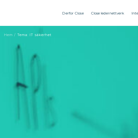
Derfor Close
Close ledernettverk
Int
Hem
/
Tema: IT säkerhet