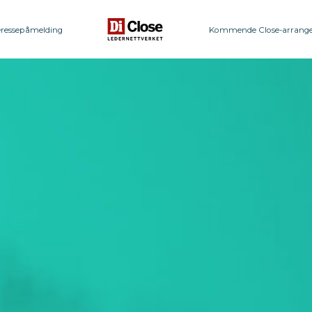
eressepåmelding
Kommende Close-arrang