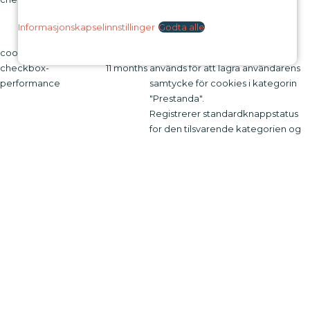
samtycke för cookies i kategorin
"Övrigt.
Informasjonskapselinnstillinger
Godta alle
Denna cookie ställs in av GDPR
cookielawinfo-
Cookie Consent-plugin. Cookien
checkbox-
11 months
används för att lagra användarens
performance
samtycke för cookies i kategorin
"Prestanda".
Registrerer standardknappstatus
for den tilsvarende kategorien og
CookieLawInfoConsent
session
statusen for CCPA. Den fungerer
bare i samspill med den primære
informasjonskapselen.
Cookien ställs in av GDPR Cookie
Consent-plugin och används för att
lagra om användaren har samtyckt
viewed_cookie_policy
11 months
till användningen av cookies eller
inte. Den lagrar inga
personuppgifter.
Funksjonell
Funksjonell