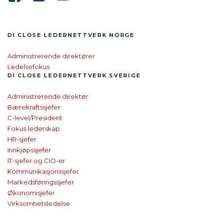
DI CLOSE LEDER­NETTVERK NORGE
Administrerende direktører
Ledelsefokus
DI CLOSE
LEDER­NETTVERK SVERIGE
Administrerende direktør
Bærekraftssjefer
C-level/President
Fokus lederskap
HR-sjefer
Innkjøpssjefer
IT-sjefer og CIO-er
Kommunikasjonssjefer
Markedsføringssjefer
Økonomisjefer
Virksomhetsledelse