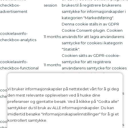
checkbox-
session
brukes til å registrere brukerens
advertisement
samtykke for informasjonskapsler i
kategorien "Markedsføring".
Denna cookie ställs in av GDPR
Cookie Consent-plugin. Cookien
cookielawinfo-
11 months
används för att lagra användarens
checkbox-analytics
samtycke för cookies i kategorin
"Statistik".
Cookien sätts av GDPR-cookie-
cookielawinfo-
samtycke för att registrera
11 months
checkbox-functional
användarens samtycke för cookies
i kategorin "Funktionell".
Denna cookie ställs in av GDPR
Cookie Consent-plugin. Cookies
Vi bruker informasjonskapsler på nettstedet vårt for å gi deg
cookielawinfo-
11 months
används för att lagra användarens
den mest relevante opplevelsen ved å huske dine
checkbox-necessary
samtycke för cookies i kategorin
preferanser og gjentatte besøk. Ved å klikke på "Godta alle"
"Nödvändigt".
samtykker du til bruk av ALLE informasjonskapsler. Du kan
Denna cookie ställs in av GDPR
imidlertid besøke "Informasjonskapselinnstillinger" for å gi et
Cookie Consent-plugin. Cookien
kontrollert samtykke.
cookielawinfo-
11 months
används för att lagra användarens
checkbox-others