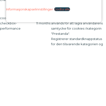
samtycke för cookies i kategorin
"Övrigt.
Informasjonskapselinnstillinger
Godta alle
Denna cookie ställs in av GDPR
cookielawinfo-
Cookie Consent-plugin. Cookien
checkbox-
11 months
används för att lagra användarens
performance
samtycke för cookies i kategorin
"Prestanda".
Registrerer standardknappstatus
for den tilsvarende kategorien og
CookieLawInfoConsent
session
statusen for CCPA. Den fungerer
bare i samspill med den primære
informasjonskapselen.
Cookien ställs in av GDPR Cookie
Consent-plugin och används för att
lagra om användaren har samtyckt
viewed_cookie_policy
11 months
till användningen av cookies eller
inte. Den lagrar inga
personuppgifter.
Funksjonell
Funksjonell