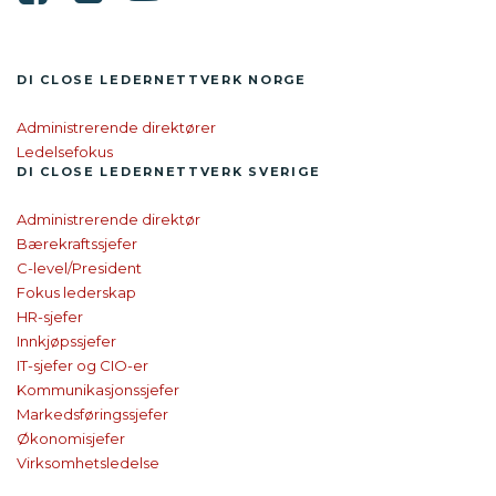
DI CLOSE LEDER­NETTVERK NORGE
Administrerende direktører
Ledelsefokus
DI CLOSE
LEDER­NETTVERK SVERIGE
Administrerende direktør
Bærekraftssjefer
C-level/President
Fokus lederskap
HR-sjefer
Innkjøpssjefer
IT-sjefer og CIO-er
Kommunikasjonssjefer
Markedsføringssjefer
Økonomisjefer
Virksomhetsledelse