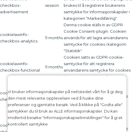
checkbox-
session
brukes til å registrere brukerens
advertisement
samtykke for informasjonskapsler i
kategorien "Markedsføring".
Denna cookie ställs in av GDPR
Cookie Consent-plugin. Cookien
cookielawinfo-
11 months
används för att lagra användarens
checkbox-analytics
samtycke för cookies i kategorin
"Statistik".
Cookien sätts av GDPR-cookie-
cookielawinfo-
samtycke för att registrera
11 months
checkbox-functional
användarens samtycke för cookies
i kategorin "Funktionell".
Denna cookie ställs in av GDPR
Cookie Consent-plugin. Cookies
Vi bruker informasjonskapsler på nettstedet vårt for å gi deg
cookielawinfo-
11 months
används för att lagra användarens
den mest relevante opplevelsen ved å huske dine
checkbox-necessary
samtycke för cookies i kategorin
preferanser og gjentatte besøk. Ved å klikke på "Godta alle"
"Nödvändigt".
samtykker du til bruk av ALLE informasjonskapsler. Du kan
Denna cookie ställs in av GDPR
imidlertid besøke "Informasjonskapselinnstillinger" for å gi et
Cookie Consent-plugin. Cookien
kontrollert samtykke.
cookielawinfo-
11 months
används för att lagra användarens
checkbox-others