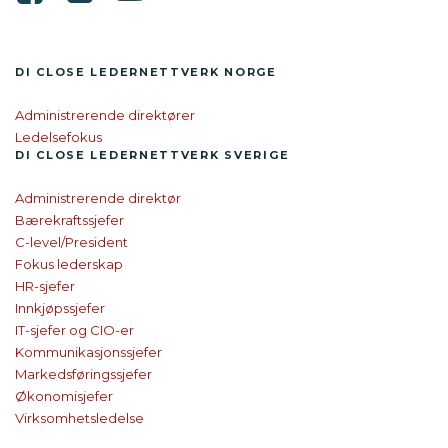
DI CLOSE LEDER­NETTVERK NORGE
Administrerende direktører
Ledelsefokus
DI CLOSE
LEDER­NETTVERK SVERIGE
Administrerende direktør
Bærekraftssjefer
C-level/President
Fokus lederskap
HR-sjefer
Innkjøpssjefer
IT-sjefer og CIO-er
Kommunikasjonssjefer
Markedsføringssjefer
Økonomisjefer
Virksomhetsledelse