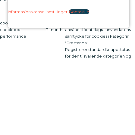
samtycke för cookies i kategorin
"Övrigt.
Informasjonskapselinnstillinger
Godta alle
Denna cookie ställs in av GDPR
cookielawinfo-
Cookie Consent-plugin. Cookien
checkbox-
11 months
används för att lagra användarens
performance
samtycke för cookies i kategorin
"Prestanda".
Registrerer standardknappstatus
for den tilsvarende kategorien og
CookieLawInfoConsent
session
statusen for CCPA. Den fungerer
bare i samspill med den primære
informasjonskapselen.
Cookien ställs in av GDPR Cookie
Consent-plugin och används för att
lagra om användaren har samtyckt
viewed_cookie_policy
11 months
till användningen av cookies eller
inte. Den lagrar inga
personuppgifter.
Funksjonell
Funksjonell