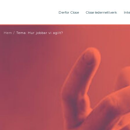
Derfor Close
Close ledernettverk
Int
Hem
/
Tema: Hur jobbar vi agilt?