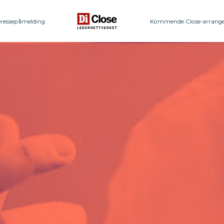
eressepåmelding
Kommende Close-arrang