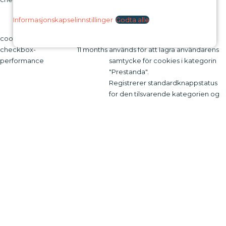
samtycke för cookies i kategorin
"Övrigt.
Informasjonskapselinnstillinger
Godta alle
Denna cookie ställs in av GDPR
cookielawinfo-
Cookie Consent-plugin. Cookien
checkbox-
11 months
används för att lagra användarens
performance
samtycke för cookies i kategorin
"Prestanda".
Registrerer standardknappstatus
for den tilsvarende kategorien og
CookieLawInfoConsent
session
statusen for CCPA. Den fungerer
bare i samspill med den primære
informasjonskapselen.
Cookien ställs in av GDPR Cookie
Consent-plugin och används för att
lagra om användaren har samtyckt
viewed_cookie_policy
11 months
till användningen av cookies eller
inte. Den lagrar inga
personuppgifter.
Funksjonell
Funksjonell