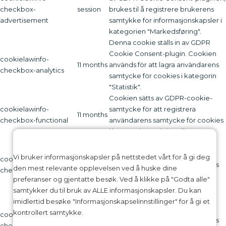
checkbox-
session
brukes til å registrere brukerens
advertisement
samtykke for informasjonskapsler i
kategorien "Markedsføring".
Denna cookie ställs in av GDPR
Cookie Consent-plugin. Cookien
cookielawinfo-
11 months
används för att lagra användarens
checkbox-analytics
samtycke för cookies i kategorin
"Statistik".
Cookien sätts av GDPR-cookie-
cookielawinfo-
samtycke för att registrera
11 months
checkbox-functional
användarens samtycke för cookies
i kategorin "Funktionell".
Denna cookie ställs in av GDPR
Cookie Consent-plugin. Cookies
Vi bruker informasjonskapsler på nettstedet vårt for å gi deg
cookielawinfo-
11 months
används för att lagra användarens
den mest relevante opplevelsen ved å huske dine
checkbox-necessary
samtycke för cookies i kategorin
preferanser og gjentatte besøk. Ved å klikke på "Godta alle"
"Nödvändigt".
samtykker du til bruk av ALLE informasjonskapsler. Du kan
Denna cookie ställs in av GDPR
imidlertid besøke "Informasjonskapselinnstillinger" for å gi et
Cookie Consent-plugin. Cookien
kontrollert samtykke.
cookielawinfo-
11 months
används för att lagra användarens
checkbox-others