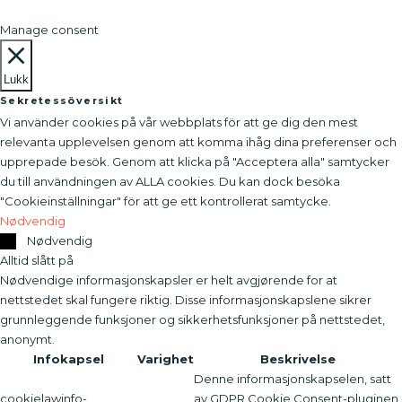
Manage consent
Lukk
Sekretessöversikt
Vi använder cookies på vår webbplats för att ge dig den mest
relevanta upplevelsen genom att komma ihåg dina preferenser och
upprepade besök. Genom att klicka på "Acceptera alla" samtycker
du till användningen av ALLA cookies. Du kan dock besöka
"Cookieinställningar" för att ge ett kontrollerat samtycke.
Nødvendig
Nødvendig
Alltid slått på
Nødvendige informasjonskapsler er helt avgjørende for at
nettstedet skal fungere riktig. Disse informasjonskapslene sikrer
grunnleggende funksjoner og sikkerhetsfunksjoner på nettstedet,
anonymt.
Infokapsel
Varighet
Beskrivelse
Denne informasjonskapselen, satt
cookielawinfo-
av GDPR Cookie Consent-pluginen,