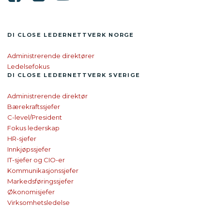
DI CLOSE LEDER­NETTVERK NORGE
Administrerende direktører
Ledelsefokus
DI CLOSE
LEDER­NETTVERK SVERIGE
Administrerende direktør
Bærekraftssjefer
C-level/President
Fokus lederskap
HR-sjefer
Innkjøpssjefer
IT-sjefer og CIO-er
Kommunikasjonssjefer
Markedsføringssjefer
Økonomisjefer
Virksomhetsledelse