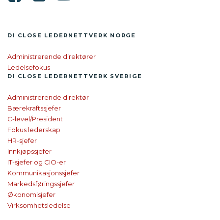
DI CLOSE LEDER­NETTVERK NORGE
Administrerende direktører
Ledelsefokus
DI CLOSE
LEDER­NETTVERK SVERIGE
Administrerende direktør
Bærekraftssjefer
C-level/President
Fokus lederskap
HR-sjefer
Innkjøpssjefer
IT-sjefer og CIO-er
Kommunikasjonssjefer
Markedsføringssjefer
Økonomisjefer
Virksomhetsledelse