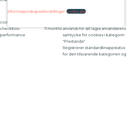
samtycke för cookies i kategorin
"Övrigt.
Informasjonskapselinnstillinger
Godta alle
Denna cookie ställs in av GDPR
cookielawinfo-
Cookie Consent-plugin. Cookien
checkbox-
11 months
används för att lagra användarens
performance
samtycke för cookies i kategorin
"Prestanda".
Registrerer standardknappstatus
for den tilsvarende kategorien og
CookieLawInfoConsent
session
statusen for CCPA. Den fungerer
bare i samspill med den primære
informasjonskapselen.
Cookien ställs in av GDPR Cookie
Consent-plugin och används för att
lagra om användaren har samtyckt
viewed_cookie_policy
11 months
till användningen av cookies eller
inte. Den lagrar inga
personuppgifter.
Funksjonell
Funksjonell