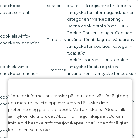
checkbox-
session
brukes til å registrere brukerens
advertisement
samtykke for informasjonskapsler i
kategorien "Markedsføring".
Denna cookie ställs in av GDPR
Cookie Consent-plugin. Cookien
cookielawinfo-
11 months
används för att lagra användarens
checkbox-analytics
samtycke för cookies i kategorin
"Statistik".
Cookien sätts av GDPR-cookie-
cookielawinfo-
samtycke för att registrera
11 months
checkbox-functional
användarens samtycke för cookies
i kategorin "Funktionell".
Denna cookie ställs in av GDPR
Cookie Consent-plugin. Cookies
Vi bruker informasjonskapsler på nettstedet vårt for å gi deg
cookielawinfo-
11 months
används för att lagra användarens
den mest relevante opplevelsen ved å huske dine
checkbox-necessary
samtycke för cookies i kategorin
preferanser og gjentatte besøk. Ved å klikke på "Godta alle"
"Nödvändigt".
samtykker du til bruk av ALLE informasjonskapsler. Du kan
Denna cookie ställs in av GDPR
imidlertid besøke "Informasjonskapselinnstillinger" for å gi et
Cookie Consent-plugin. Cookien
kontrollert samtykke.
cookielawinfo-
11 months
används för att lagra användarens
checkbox-others