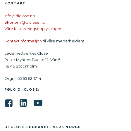
KONTAKT
info@diclose.no
økonomi@diclose.no
Våre faktureringsopplysninger
Kontaktinformasjon
til våre medarbeidere
Ledernettverket Close
Peter Myndes Backe 12, Vån 5
118 46 Stockholm
Orgnr: 55 65 62-1744
FØLG DI CLOSE:
DI CLOSE LEDER­NETTVERK NORGE