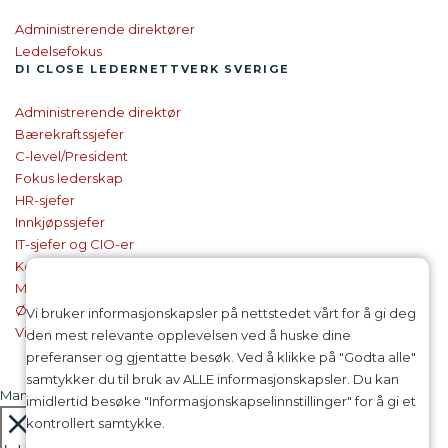
Administrerende direktører
Ledelsefokus
DI CLOSE
LEDER­NETTVERK SVERIGE
Administrerende direktør
Bærekraftssjefer
C-level/President
Fokus lederskap
HR-sjefer
Innkjøpssjefer
IT-sjefer og CIO-er
Kommunikasjonssjefer
Markedsføringssjefer
Økonomisjefer
Vi bruker informasjonskapsler på nettstedet vårt for å gi deg
Virksomhetsledelse
den mest relevante opplevelsen ved å huske dine
preferanser og gjentatte besøk. Ved å klikke på "Godta alle"
samtykker du til bruk av ALLE informasjonskapsler. Du kan
Manage consent
imidlertid besøke "Informasjonskapselinnstillinger" for å gi et
kontrollert samtykke.