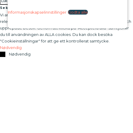
Lukk
Sekretessöversikt
Informasjonskapselinnstillinger
Godta alle
Vi använder cookies på vår webbplats för att ge dig den mest
relevanta upplevelsen genom att komma ihåg dina preferenser och
upprepade besök. Genom att klicka på "Acceptera alla" samtycker
du till användningen av ALLA cookies. Du kan dock besöka
"Cookieinställningar" för att ge ett kontrollerat samtycke.
Nødvendig
Nødvendig
Alltid slått på
Nødvendige informasjonskapsler er helt avgjørende for at
nettstedet skal fungere riktig. Disse informasjonskapslene sikrer
grunnleggende funksjoner og sikkerhetsfunksjoner på nettstedet,
anonymt.
Infokapsel
Varighet
Beskrivelse
Denne informasjonskapselen, satt
cookielawinfo-
av GDPR Cookie Consent-pluginen,
checkbox-
session
brukes til å registrere brukerens
advertisement
samtykke for informasjonskapsler i
kategorien "Markedsføring".
Denna cookie ställs in av GDPR