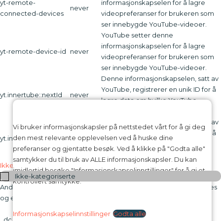
yt-remote-
informasjonskapselen for å lagre
never
connected-devices
videopreferanser for brukeren som
ser innebygde YouTube-videoer.
YouTube setter denne
informasjonskapselen for å lagre
yt-remote-device-id
never
videopreferanser for brukeren som
ser innebygde YouTube-videoer.
Denne informasjonskapselen, satt av
YouTube, registrerer en unik ID for å
yt.innertube::nextId
never
lagre data om hvilke YouTube-
videoer brukeren har sett.
Denne informasjonskapselen, satt av
Vi bruker informasjonskapsler på nettstedet vårt for å gi deg
YouTube, registrerer en unik ID for å
den mest relevante opplevelsen ved å huske dine
yt.innertube::requests
never
lagre data om hvilke YouTube-
preferanser og gjentatte besøk. Ved å klikke på "Godta alle"
videoer brukeren har sett.
samtykker du til bruk av ALLE informasjonskapsler. Du kan
Ikke-kategoriserte
imidlertid besøke "Informasjonskapselinnstillinger" for å gi et
Ikke-kategoriserte
kontrollert samtykke.
Andre ikke-kategoriserte informasjonskapsler er de som analyseres
og ennå ikke er klassifisert i en kategori.
Infokapsel
Varighet
Beskrivelse
Informasjonskapselinnstillinger
Godta alle
_dc_gtm_UA-16973076-1
1 minute
Ingen beskrivning