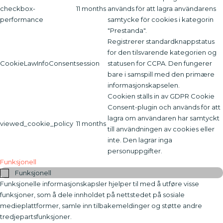
checkbox-
11 months
används för att lagra användarens
performance
samtycke för cookies i kategorin
"Prestanda".
Registrerer standardknappstatus
for den tilsvarende kategorien og
CookieLawInfoConsent
session
statusen for CCPA. Den fungerer
bare i samspill med den primære
informasjonskapselen.
Cookien ställs in av GDPR Cookie
Consent-plugin och används för att
lagra om användaren har samtyckt
viewed_cookie_policy
11 months
till användningen av cookies eller
inte. Den lagrar inga
personuppgifter.
Funksjonell
Funksjonell
Funksjonelle informasjonskapsler hjelper til med å utføre visse
funksjoner, som å dele innholdet på nettstedet på sosiale
medieplattformer, samle inn tilbakemeldinger og støtte andre
tredjepartsfunksjoner.