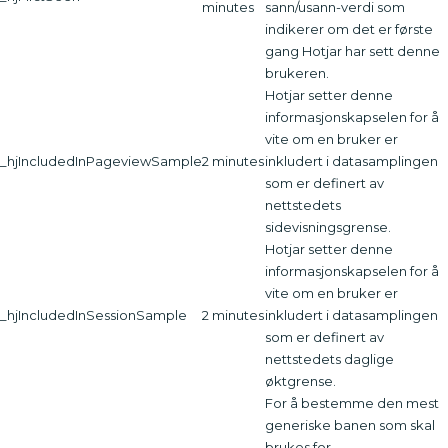
minutes
sann/usann-verdi som
indikerer om det er første
gang Hotjar har sett denne
brukeren.
Hotjar setter denne
informasjonskapselen for å
vite om en bruker er
_hjIncludedInPageviewSample
2 minutes
inkludert i datasamplingen
som er definert av
nettstedets
sidevisningsgrense.
Hotjar setter denne
informasjonskapselen for å
vite om en bruker er
_hjIncludedInSessionSample
2 minutes
inkludert i datasamplingen
som er definert av
nettstedets daglige
øktgrense.
For å bestemme den mest
generiske banen som skal
brukes for