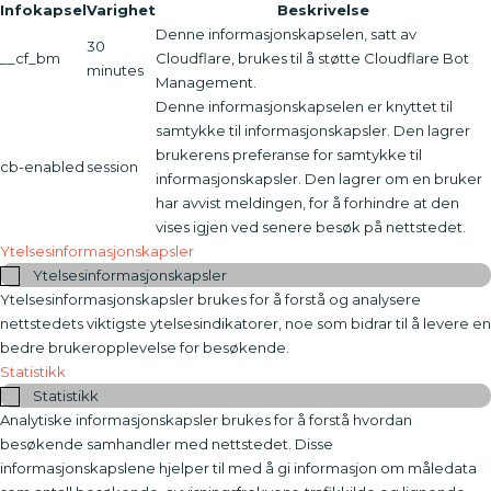
Infokapsel
Varighet
Beskrivelse
Denne informasjonskapselen, satt av
30
__cf_bm
Cloudflare, brukes til å støtte Cloudflare Bot
minutes
Management.
Denne informasjonskapselen er knyttet til
samtykke til informasjonskapsler. Den lagrer
brukerens preferanse for samtykke til
cb-enabled
session
informasjonskapsler. Den lagrer om en bruker
har avvist meldingen, for å forhindre at den
vises igjen ved senere besøk på nettstedet.
Ytelsesinformasjonskapsler
Ytelsesinformasjonskapsler
Ytelsesinformasjonskapsler brukes for å forstå og analysere
nettstedets viktigste ytelsesindikatorer, noe som bidrar til å levere en
bedre brukeropplevelse for besøkende.
Statistikk
Statistikk
Analytiske informasjonskapsler brukes for å forstå hvordan
besøkende samhandler med nettstedet. Disse
informasjonskapslene hjelper til med å gi informasjon om måledata