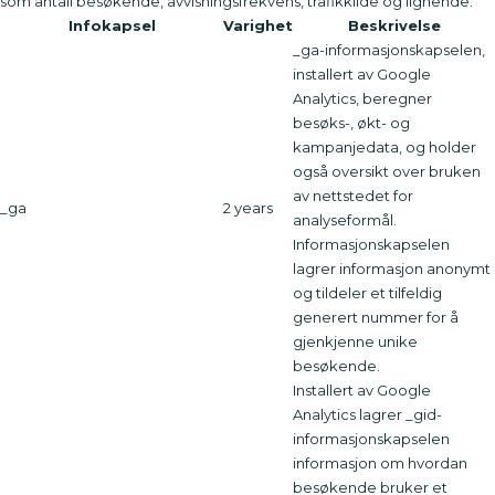
som antall besøkende, avvisningsfrekvens, trafikkilde og lignende.
Infokapsel
Varighet
Beskrivelse
_ga-informasjonskapselen,
installert av Google
Analytics, beregner
besøks-, økt- og
kampanjedata, og holder
også oversikt over bruken
av nettstedet for
_ga
2 years
analyseformål.
Informasjonskapselen
lagrer informasjon anonymt
og tildeler et tilfeldig
generert nummer for å
gjenkjenne unike
besøkende.
Installert av Google
Analytics lagrer _gid-
informasjonskapselen
informasjon om hvordan
besøkende bruker et