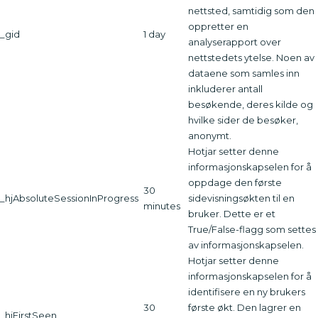
nettsted, samtidig som den
oppretter en
_gid
1 day
analyserapport over
nettstedets ytelse. Noen av
dataene som samles inn
inkluderer antall
besøkende, deres kilde og
hvilke sider de besøker,
anonymt.
Hotjar setter denne
informasjonskapselen for å
oppdage den første
30
_hjAbsoluteSessionInProgress
sidevisningsøkten til en
minutes
bruker. Dette er et
True/False-flagg som settes
av informasjonskapselen.
Hotjar setter denne
informasjonskapselen for å
identifisere en ny brukers
30
første økt. Den lagrer en
_hjFirstSeen