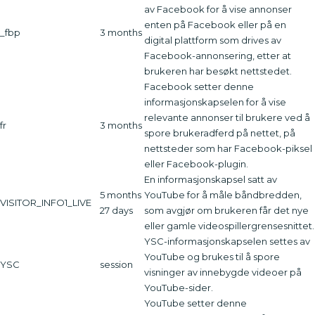
av Facebook for å vise annonser
enten på Facebook eller på en
_fbp
3 months
digital plattform som drives av
Facebook-annonsering, etter at
brukeren har besøkt nettstedet.
Facebook setter denne
informasjonskapselen for å vise
relevante annonser til brukere ved å
fr
3 months
spore brukeradferd på nettet, på
nettsteder som har Facebook-piksel
eller Facebook-plugin.
En informasjonskapsel satt av
5 months
YouTube for å måle båndbredden,
VISITOR_INFO1_LIVE
27 days
som avgjør om brukeren får det nye
eller gamle videospillergrensesnittet.
YSC-informasjonskapselen settes av
YouTube og brukes til å spore
YSC
session
visninger av innebygde videoer på
YouTube-sider.
YouTube setter denne