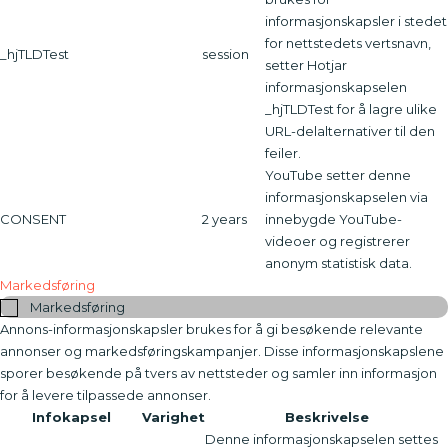
informasjonskapsler i stedet
for nettstedets vertsnavn,
_hjTLDTest
session
setter Hotjar
informasjonskapselen
_hjTLDTest for å lagre ulike
URL-delalternativer til den
feiler.
YouTube setter denne
informasjonskapselen via
CONSENT
2 years
innebygde YouTube-
videoer og registrerer
anonym statistisk data.
Markedsføring
Markedsføring
Annons-informasjonskapsler brukes for å gi besøkende relevante
annonser og markedsføringskampanjer. Disse informasjonskapslene
sporer besøkende på tvers av nettsteder og samler inn informasjon
for å levere tilpassede annonser.
Infokapsel
Varighet
Beskrivelse
Denne informasjonskapselen settes