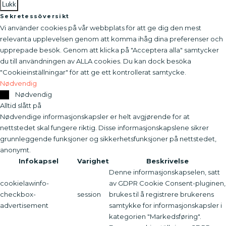
Lukk
Sekretessöversikt
Vi använder cookies på vår webbplats för att ge dig den mest
relevanta upplevelsen genom att komma ihåg dina preferenser och
upprepade besök. Genom att klicka på "Acceptera alla" samtycker
du till användningen av ALLA cookies. Du kan dock besöka
"Cookieinställningar" för att ge ett kontrollerat samtycke.
Nødvendig
Nødvendig
Alltid slått på
Nødvendige informasjonskapsler er helt avgjørende for at
nettstedet skal fungere riktig. Disse informasjonskapslene sikrer
grunnleggende funksjoner og sikkerhetsfunksjoner på nettstedet,
anonymt.
Infokapsel
Varighet
Beskrivelse
Denne informasjonskapselen, satt
cookielawinfo-
av GDPR Cookie Consent-pluginen,
checkbox-
session
brukes til å registrere brukerens
advertisement
samtykke for informasjonskapsler i
kategorien "Markedsføring".