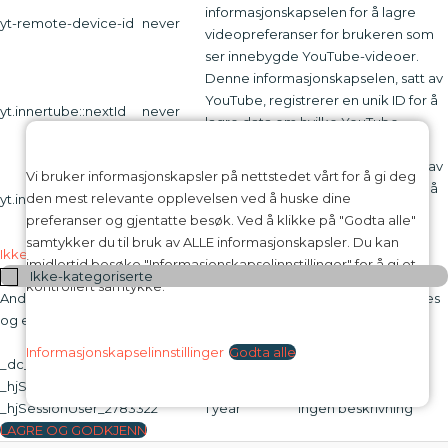
informasjonskapselen for å lagre
yt-remote-device-id
never
videopreferanser for brukeren som
ser innebygde YouTube-videoer.
Denne informasjonskapselen, satt av
YouTube, registrerer en unik ID for å
yt.innertube::nextId
never
lagre data om hvilke YouTube-
videoer brukeren har sett.
Denne informasjonskapselen, satt av
Vi bruker informasjonskapsler på nettstedet vårt for å gi deg
YouTube, registrerer en unik ID for å
den mest relevante opplevelsen ved å huske dine
yt.innertube::requests
never
lagre data om hvilke YouTube-
preferanser og gjentatte besøk. Ved å klikke på "Godta alle"
videoer brukeren har sett.
samtykker du til bruk av ALLE informasjonskapsler. Du kan
Ikke-kategoriserte
imidlertid besøke "Informasjonskapselinnstillinger" for å gi et
Ikke-kategoriserte
kontrollert samtykke.
Andre ikke-kategoriserte informasjonskapsler er de som analyseres
og ennå ikke er klassifisert i en kategori.
Infokapsel
Varighet
Beskrivelse
Informasjonskapselinnstillinger
Godta alle
_dc_gtm_UA-16973076-1
1 minute
Ingen beskrivning
_hjSession_2783322
30 minutes
Ingen beskrivning
_hjSessionUser_2783322
1 year
Ingen beskrivning
LAGRE OG GODKJENN