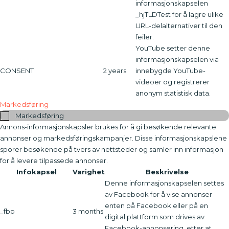
informasjonskapselen
_hjTLDTest for å lagre ulike
URL-delalternativer til den
feiler.
YouTube setter denne
informasjonskapselen via
CONSENT
2 years
innebygde YouTube-
videoer og registrerer
anonym statistisk data.
Markedsføring
Markedsføring
Annons-informasjonskapsler brukes for å gi besøkende relevante
annonser og markedsføringskampanjer. Disse informasjonskapslene
sporer besøkende på tvers av nettsteder og samler inn informasjon
for å levere tilpassede annonser.
Infokapsel
Varighet
Beskrivelse
Denne informasjonskapselen settes
av Facebook for å vise annonser
enten på Facebook eller på en
_fbp
3 months
digital plattform som drives av
Facebook-annonsering, etter at