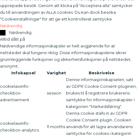
upprepade besök. Genom att klicka på "Acceptera alla" samtycker
du till användningen av ALLA cookies. Du kan dock besöka
"Cookieinställningar" för att ge ett kontrollerat samtycke.
Nødvendig
Nødvendig
Alltid slått på
Nødvendige informasjonskapsler er helt avgjørende for at
nettstedet skal fungere riktig. Disse informasjonskapslene sikrer
grunnleggende funksjoner og sikkerhetsfunksjoner på nettstedet,
anonymt.
Infokapsel
Varighet
Beskrivelse
Denne informasjonskapselen, satt
cookielawinfo-
av GDPR Cookie Consent-pluginen,
checkbox-
session
brukes til å registrere brukerens
advertisement
samtykke for informasjonskapsler i
kategorien "Markedsføring".
Denna cookie ställs in av GDPR
Cookie Consent-plugin. Cookien
cookielawinfo-
11 months
används för att lagra användarens
checkbox-analytics
samtycke för cookies i kategorin