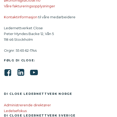
økonomi@diclose.no
Våre faktureringsopplysninger
Kontaktinformasjon
til våre medarbeidere
Ledernettverket Close
Peter Myndes Backe 12, Vån 5
118 46 Stockholm
Orgnr: 55 65 62-1744
FØLG DI CLOSE:
DI CLOSE LEDER­NETTVERK NORGE
Administrerende direktører
Ledelsefokus
DI CLOSE
LEDER­NETTVERK SVERIGE