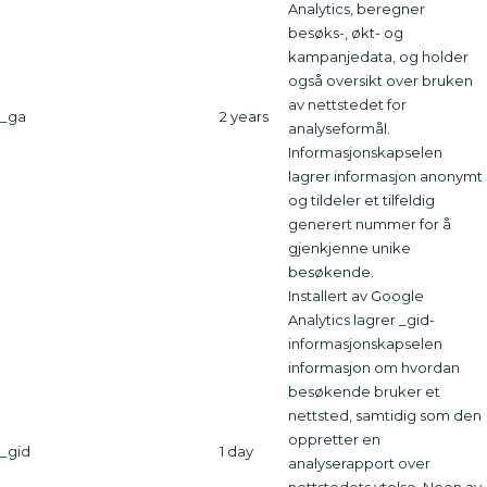
Analytics, beregner
besøks-, økt- og
kampanjedata, og holder
også oversikt over bruken
av nettstedet for
_ga
2 years
analyseformål.
Informasjonskapselen
lagrer informasjon anonymt
og tildeler et tilfeldig
generert nummer for å
gjenkjenne unike
besøkende.
Installert av Google
Analytics lagrer _gid-
informasjonskapselen
informasjon om hvordan
besøkende bruker et
nettsted, samtidig som den
oppretter en
_gid
1 day
analyserapport over