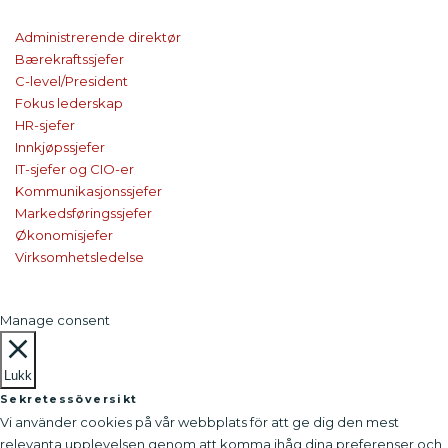
Administrerende direktør
Bærekraftssjefer
C-level/President
Fokus lederskap
HR-sjefer
Innkjøpssjefer
IT-sjefer og CIO-er
Kommunikasjonssjefer
Markedsføringssjefer
Økonomisjefer
Virksomhetsledelse
Manage consent
Lukk
Sekretessöversikt
Vi använder cookies på vår webbplats för att ge dig den mest
relevanta upplevelsen genom att komma ihåg dina preferenser och