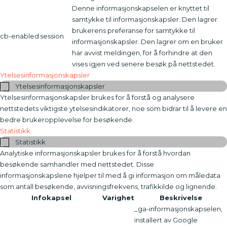
Denne informasjonskapselen er knyttet til
samtykke til informasjonskapsler. Den lagrer
brukerens preferanse for samtykke til
cb-enabled
session
informasjonskapsler. Den lagrer om en bruker
har avvist meldingen, for å forhindre at den
vises igjen ved senere besøk på nettstedet.
Ytelsesinformasjonskapsler
Ytelsesinformasjonskapsler
Ytelsesinformasjonskapsler brukes for å forstå og analysere
nettstedets viktigste ytelsesindikatorer, noe som bidrar til å levere en
bedre brukeropplevelse for besøkende.
Statistikk
Statistikk
Analytiske informasjonskapsler brukes for å forstå hvordan
besøkende samhandler med nettstedet. Disse
informasjonskapslene hjelper til med å gi informasjon om måledata
som antall besøkende, avvisningsfrekvens, trafikkilde og lignende.
Infokapsel
Varighet
Beskrivelse
_ga-informasjonskapselen,
installert av Google