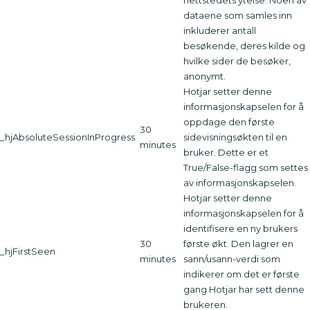
nettstedets ytelse. Noen av
dataene som samles inn
inkluderer antall
besøkende, deres kilde og
hvilke sider de besøker,
anonymt.
Hotjar setter denne
informasjonskapselen for å
oppdage den første
30
_hjAbsoluteSessionInProgress
sidevisningsøkten til en
minutes
bruker. Dette er et
True/False-flagg som settes
av informasjonskapselen.
Hotjar setter denne
informasjonskapselen for å
identifisere en ny brukers
30
første økt. Den lagrer en
_hjFirstSeen
minutes
sann/usann-verdi som
indikerer om det er første
gang Hotjar har sett denne
brukeren.