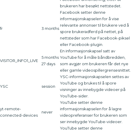
brukeren har besøkt nettstedet.
Facebook setter denne
informasjonskapselen for å vise
relevante annonser til brukere ved å
fr
3 months
spore brukeradferd på nettet, på
nettsteder som har Facebook-piksel
eller Facebook-plugin.
En informasjonskapsel satt av
5 months
YouTube for å måle båndbredden,
VISITOR_INFO1_LIVE
27 days
som avgjør om brukeren får det nye
eller gamle videospillergrensesnittet.
YSC-informasjonskapselen settes av
YouTube og brukes til å spore
YSC
session
visninger av innebygde videoer på
YouTube-sider.
YouTube setter denne
yt-remote-
informasjonskapselen for å lagre
never
connected-devices
videopreferanser for brukeren som
ser innebygde YouTube-videoer.
YouTube setter denne