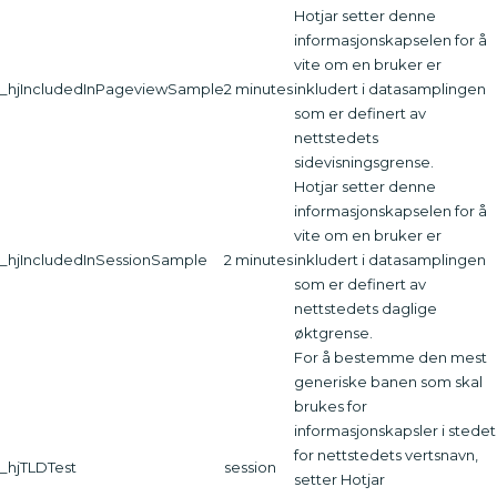
Hotjar setter denne
informasjonskapselen for å
vite om en bruker er
_hjIncludedInPageviewSample
2 minutes
inkludert i datasamplingen
som er definert av
nettstedets
sidevisningsgrense.
Hotjar setter denne
informasjonskapselen for å
vite om en bruker er
_hjIncludedInSessionSample
2 minutes
inkludert i datasamplingen
som er definert av
nettstedets daglige
øktgrense.
For å bestemme den mest
generiske banen som skal
brukes for
informasjonskapsler i stedet
for nettstedets vertsnavn,
_hjTLDTest
session
setter Hotjar