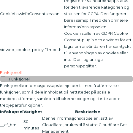
Registrerer standardknappstatus
for den tilsvarende kategorien og
CookieLawInfoConsent
session
statusen for CCPA. Den fungerer
bare i samspill med den primære
informasjonskapselen.
Cookien ställs in av GDPR Cookie
Consent-plugin och används för att
lagra om användaren har samtyckt
viewed_cookie_policy
11 months
till användningen av cookies eller
inte. Den lagrar inga
personuppgifter.
Funksjonell
Funksjonell
Funksjonelle informasjonskapsler hjelper til med å utføre visse
funksjoner, som å dele innholdet på nettstedet på sosiale
medieplattformer, samle inn tilbakemeldinger og støtte andre
tredjepartsfunksjoner.
Infokapsel
Varighet
Beskrivelse
Denne informasjonskapselen, satt av
30
__cf_bm
Cloudflare, brukes til å støtte Cloudflare Bot
minutes
Management.